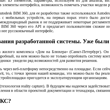
е: ID элементов, параметры, используем их для анализа, визу
в элементы интерфейса, возможность помечать участки модели 
todesk BIM 360, для ее разработки также использовался Autode
 с мобильных устройств, на первых порах этого было дост
 международный рынок и не поддерживает некоторые регламенты
с BIM 360 через его API и предлагает пользователям схожие 
нее русскоязычный интерфейс.
вания разработанной системы. Уже были
 жилого комплекса «Дом на Блюхера» (Санкт-Петербург). Он 
дробный, на нем можно было не только опробовать систему контр
удники увидели ряд возможностей для развития решения.
 через веб-платформу непосредственно на площадке. Если сейч
vit, то, с точки зрения нашей команды, это можно было бы реал
о стройплощадки пригодится и эксплуатирующим организациям.
технология reality capture). В будущем мы надеемся задействов
ления в области проектной документации и технадзора, связан
ККС?