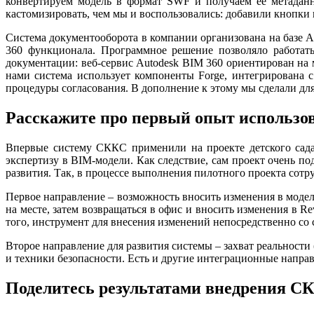
конвертируем модель в формат SWF и получаем ее метаданны
кастомизировать, чем мы и воспользовались: добавили кнопки 
Система документооборота в компании организована на базе Au
360 функционала. Программное решение позволяло работать
документации: веб-сервис Autodesk BIM 360 ориентирован на
нами система использует компоненты Forge, интегрирована 
процедуры согласования. В дополнение к этому мы сделали для 
Расскажите про первый опыт использо
Впервые систему СККС применили на проекте детского сада
экспертизу в BIM-модели. Как следствие, сам проект очень по
развития. Так, в процессе выполнения пилотного проекта сотр
Первое направление – возможность вносить изменения в модель
на месте, затем возвращаться в офис и вносить изменения в Re
того, инструмент для внесения изменений непосредственно с
Второе направление для развития системы – захват реальности (
и техники безопасности. Есть и другие интеграционные направ
Поделитесь результатами внедрения С