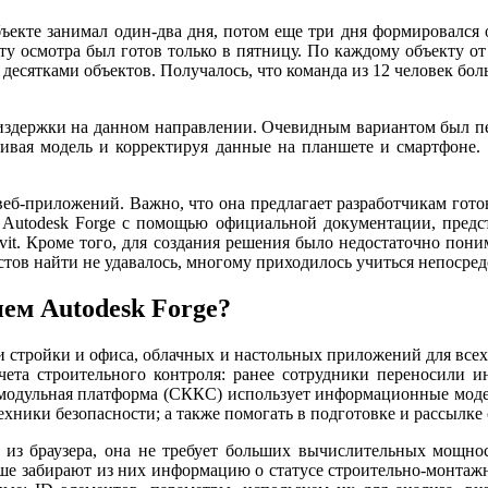
екте занимал один-два дня, потом еще три дня формировался 
тату осмотра был готов только в пятницу. По каждому объекту от
и десятками объектов. Получалось, что команда из 12 человек бо
издержки на данном направлении. Очевидным вариантом был пер
тривая модель и корректируя данные на планшете и смартфоне.
веб-приложений. Важно, что она предлагает разработчикам гот
Autodesk Forge с помощью официальной документации, предста
t. Кроме того, для создания решения было недостаточно понимат
стов найти не удавалось, многому приходилось учиться непосред
ем Autodesk Forge?
стройки и офиса, облачных и настольных приложений для всех 
чета строительного контроля: ранее сотрудники переносили 
я модульная платформа (СККС) использует информационные моде
ехники безопасности; а также помогать в подготовке и рассылке 
 из браузера, она не требует больших вычислительных мощност
е забирают из них информацию о статусе строительно-монтажны