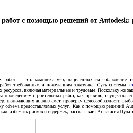
работ с помощью решений от Autodesk: 
ых работ — это комплекс мер, нацеленных на соблюдение т
х работ требованиям и пожеланиям заказчика. Суть системы
ко
 ресурсов, включая материальные и трудовые. Поскольку же зака
за проведением строительных работ, как правило, осуществляет
мер, включающих анализ смет, проверку целесообразности выбо
нку объема предоставляемых услуг. Как с помощью решений Au
акже избежать рисков и издержек, рассказывает Анастасия Пулат