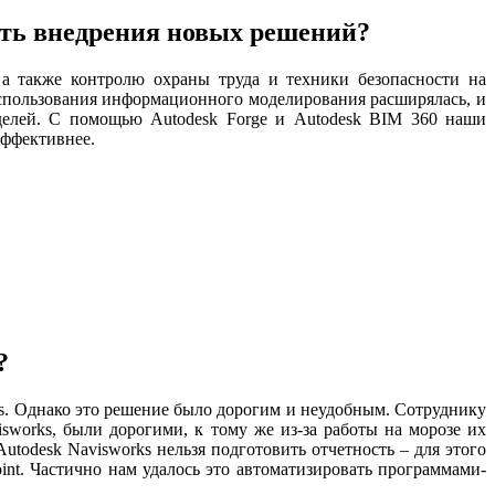
сть внедрения новых решений?
а также контролю охраны труда и техники безопасности на
использования информационного моделирования расширялась, и
делей. С помощью Autodesk Forge и Autodesk BIM 360 наши
эффективнее.
?
s. Однако это решение было дорогим и неудобным. Сотруднику
isworks, были дорогими, к тому же из-за работы на морозе их
utodesk Navisworks нельзя подготовить отчетность – для этого
nt. Частично нам удалось это автоматизировать программами-