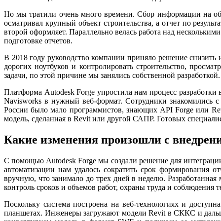
Но мы тратили очень много времени. Сбор информации на объ
осматривал крупный объект строительства, а отчет по резуль
второй оформляет. Параллельно велась работа над нескольким
подготовке отчетов.
В 2018 году руководство компании приняло решение снизить 
дорогих ноутбуков и контролировать строительство, просма
задачи, по этой причине мы занялись собственной разработкой.
Платформа Autodesk Forge упростила нам процесс разработки 
Navisworks в нужный веб-формат. Сотрудники знакомились с 
России было мало программистов, знающих API Forge или Revi
модель, сделанная в Revit или другой САПР. Готовых специали
Какие изменения произошли с внедрени
С помощью Autodesk Forge мы создали решение для интеграции 
автоматизации нам удалось сократить срок формирования от
вручную, что занимало до трех дней в неделю. Разработанна
контроль сроков и объемов работ, охраны труда и соблюдения т
Поскольку система построена на веб-технологиях и доступна
планшетах. Инженеры загружают модели Revit в СККС и дальш