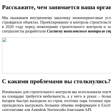
Расскажите, чем занимается ваша орга
Мы оказываем внутреннему заказчику инжиниринговые услу
строящихся объектах. Проектирование и контроль строительс
в 2020 году перед инженерами строительного контроля и н
специалисты разработали
Систему комплексного контроля с
С какими проблемами вы столкнулись?
Изначально для строительного контроля мы использовали ноу
на площадке требуется мобильность, а у него в руках – боль
батареи быстро выходили из строя, поэтому парк техники прих
приходилось выгружать большие объемы информации в Excel и
сателлитами для Autodesk Navisworks благодаря API.