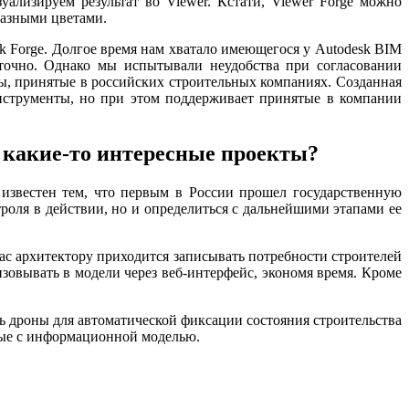
ализируем результат во Viewer. Кстати, Viewer Forge можно
разными цветами.
sk Forge. Долгое время нам хватало имеющегося у Autodesk BIM
аточно. Однако мы испытывали неудобства при согласовании
, принятые в российских строительных компаниях. Созданная
инструменты, но при этом поддерживает принятые в компании
 какие-то интересные проекты?
известен тем, что первым в России прошел государственную
оля в действии, но и определиться с дальнейшими этапами ее
ас архитектору приходится записывать потребности строителей
изовывать в модели через веб-интерфейс, экономя время. Кроме
ать дроны для автоматической фиксации состояния строительства
ные с информационной моделью.