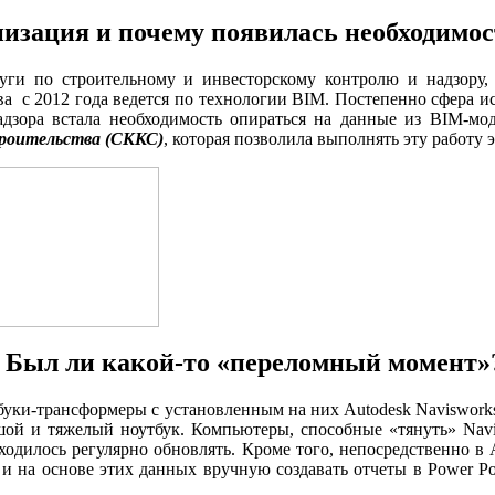
низация и почему появилась необходимо
ги по строительному и инвесторскому контролю и надзору, 
тва с 2012 года ведется по технологии BIM. Постепенно сфера 
адзора встала необходимость опираться на данные из BIM-мо
троительства (СККС)
, которая позволила выполнять эту работу 
 Был ли какой-то «переломный момент»
тбуки-трансформеры с установленным на них Autodesk Naviswork
шой и тяжелый ноутбук. Компьютеры, способные «тянуть» Nav
одилось регулярно обновлять. Кроме того, непосредственно в A
 на основе этих данных вручную создавать отчеты в Power Poi