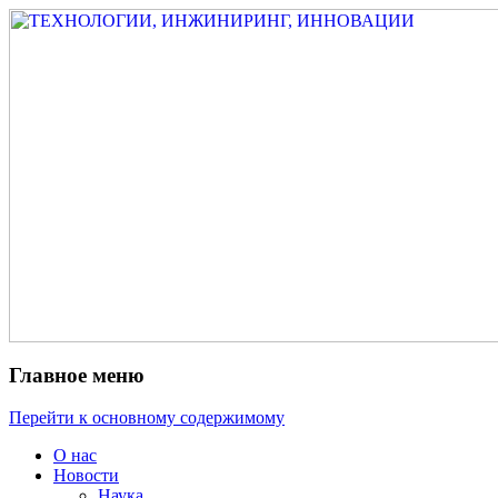
Измеритель диаметра, измеритель экс
ТЕХНОЛОГИИ, ИНЖИНИРИ
испытатель ЗАСИ, проектирование, изы
разработка электроники
Главное меню
Перейти к основному содержимому
О нас
Новости
Наука