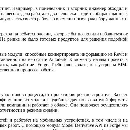
отчет. Например, в понедельник и вторник инженер обходил и
 нашего отдела работало два человека – один собирает данные,
льшую часть своего рабочего времени посвящала сбору данных и
еход на веб-технологии, которые бы позволили избавиться от
 На рынке не было готовых продуктов для решения подобной
овые модули, способные конвертировать информацию из Revit и
вленной на веб-сайте Autodesk. К моменту начала проекта в
ь, как работает Forge. Требовалось знать, как устроена BIM-
ственно в процессе работы.
участников процесса, от проектировщика до строителя. За счет
информацию из модели в удобные для пользователей форматы
ли компании и работает в облаке. Она позволяет осуществлять
отчетности в режиме онлайн.
ей и работает на мобильных устройствах, в том числе и на
х работ. С помощью модуля Model Derivative API из Forge мы