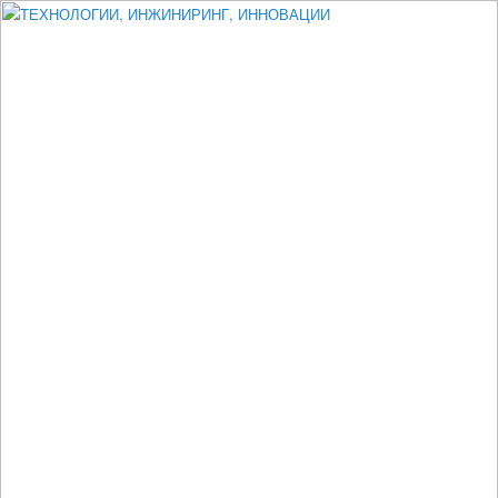
Измеритель диаметра, измеритель эксцентриситета, измеритель
толщины, машинное зрение, высоковольтный испытатель ЗАСИ,
проектирование, изыскания, моделирование, технико-экономическое
обоснование, исследования, разработка электроники
ТЕХНОЛОГИИ, ИНЖИНИРИНГ,
ИННОВАЦИИ