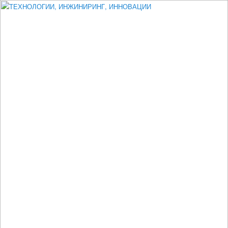
Измеритель диаметра, измеритель эксцентриситета, измеритель
толщины, машинное зрение, высоковольтный испытатель ЗАСИ,
проектирование, изыскания, моделирование, технико-экономическое
обоснование, исследования, разработка электроники
ТЕХНОЛОГИИ, ИНЖИНИРИНГ,
ИННОВАЦИИ