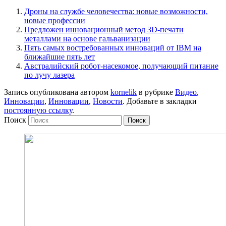
Дроны на службе человечества: новые возможности,
новые профессии
Предложен инновационный метод 3D-печати
металлами на основе гальванизации
Пять самых востребованных инноваций от IBM на
ближайшие пять лет
Австралийский робот-насекомое, получающий питание
по лучу лазера
Запись опубликована автором
kornelik
в рубрике
Видео
,
Инновации
,
Инновации
,
Новости
. Добавьте в закладки
постоянную ссылку
.
Поиск