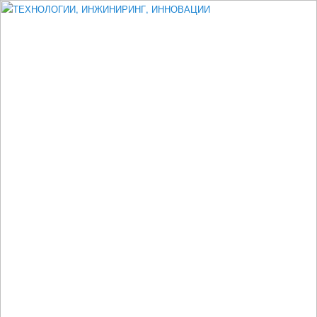
Измеритель диаметра, измеритель эксцентриситета, измеритель
толщины, машинное зрение, высоковольтный испытатель ЗАСИ,
проектирование, изыскания, моделирование, технико-экономическое
обоснование, исследования, разработка электроники
ТЕХНОЛОГИИ, ИНЖИНИРИНГ,
ИННОВАЦИИ