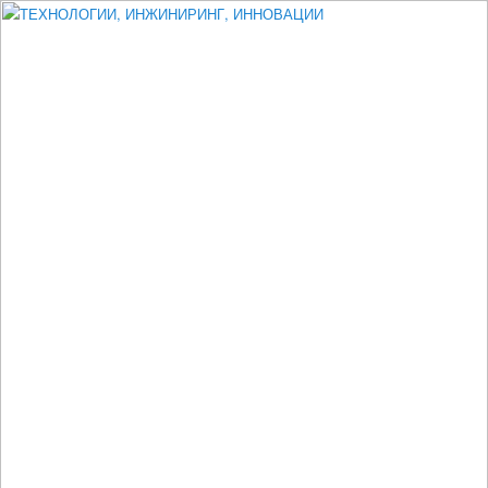
Измеритель диаметра, измеритель эксцентриситета, измеритель
толщины, машинное зрение, высоковольтный испытатель ЗАСИ,
проектирование, изыскания, моделирование, технико-экономическое
обоснование, исследования, разработка электроники
ТЕХНОЛОГИИ, ИНЖИНИРИНГ,
ИННОВАЦИИ