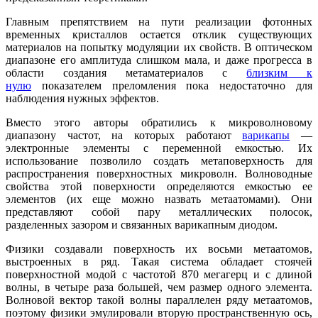
Главным препятствием на пути реализации фотонных
временных кристаллов остается отклик существующих
материалов на попытку модуляции их свойств. В оптическом
диапазоне его амплитуда слишком мала, и даже прогресса в
области создания метаматериалов с
близким к
нулю
показателем преломления пока недостаточно для
наблюдения нужных эффектов.
Вместо этого авторы обратились к микроволновому
диапазону частот, на которых работают
варикапы
—
электронные элементы с переменной емкостью. Их
использование позволило создать метаповерхность для
распространения поверхностных микроволн. Волноводные
свойства этой поверхности определяются емкостью ее
элементов (их еще можно назвать метаатомами). Они
представляют собой пару металлических полосок,
разделенных зазором и связанных варикапным диодом.
Физики создавали поверхность их восьми метаатомов,
выстроенных в ряд. Такая система обладает стоячей
поверхностной модой с частотой 870 мегагерц и с длиной
волны, в четыре раза большей, чем размер одного элемента.
Волновой вектор такой волны параллелен ряду метаатомов,
поэтому физики эмулировали вторую пространственную ось,