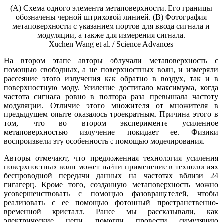
(A) Схема одного элемента метаповерхности. Его границы
обозначены черной штриховой линией. (B) Фотография
метаповерхности с указанием портов для ввода сигнала и
модуляции, а также для измерения сигнала.
Xuchen Wang et al. / Science Advances
На втором этапе авторы облучали метаповерхность с
помощью свободных, а не поверхностных волн, и измеряли
рассеяние этого излучения как обратно в воздух, так и в
поверхностную моду. Усиление достигало максимума, когда
частота сигнала ровно в полтора раза превышала частоту
модуляции. Отличие этого множителя от множителя в
предыдущем опыте оказалось троекратным. Причина этого в
том, что во втором эксперименте усиленное
метаповерхностью излучение покидает ее. Физики
воспроизвели эту особенность с помощью моделирования.
Авторы отмечают, что предложенная технология усиления
поверхностных волн может найти применение в технологиях
беспроводной передачи данных на частотах вблизи 24
гигагерц. Кроме того, созданную метаповерхность можно
усовершенствовать с помощью фазовращателей, чтобы
реализовать с ее помощью фотонный пространственно-
временной кристалл. Ранее мы рассказывали, как
электрические цепи помогли провести симуляцию