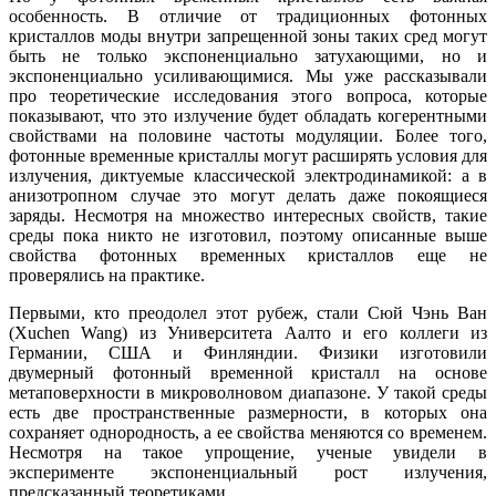
особенность. В отличие от традиционных фотонных
кристаллов моды внутри запрещенной зоны таких сред могут
быть не только экспоненциально затухающими, но и
экспоненциально усиливающимися. Мы уже рассказывали
про теоретические исследования этого вопроса, которые
показывают, что это излучение будет обладать когерентными
свойствами на половине частоты модуляции. Более того,
фотонные временные кристаллы могут расширять условия для
излучения, диктуемые классической электродинамикой: а в
анизотропном случае это могут делать даже покоящиеся
заряды. Несмотря на множество интересных свойств, такие
среды пока никто не изготовил, поэтому описанные выше
свойства фотонных временных кристаллов еще не
проверялись на практике.
Первыми, кто преодолел этот рубеж, стали Сюй Чэнь Ван
(Xuchen Wang) из Университета Аалто и его коллеги из
Германии, США и Финляндии. Физики изготовили
двумерный фотонный временной кристалл на основе
метаповерхности в микроволновом диапазоне. У такой среды
есть две пространственные размерности, в которых она
сохраняет однородность, а ее свойства меняются со временем.
Несмотря на такое упрощение, ученые увидели в
эксперименте экспоненциальный рост излучения,
предсказанный теоретиками.