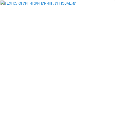
Измеритель диаметра, измеритель эксцентриситета, измеритель
толщины, машинное зрение, высоковольтный испытатель ЗАСИ,
проектирование, изыскания, моделирование, технико-экономическое
обоснование, исследования, разработка электроники
ТЕХНОЛОГИИ, ИНЖИНИРИНГ,
ИННОВАЦИИ