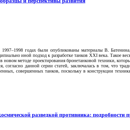
 образцы и перспективы развития
1997–1998 годах были опубликованы материалы В. Батенина,
ипиально иной подход к разработке танков XXI века. Такое вес
 в новом методе проектирования бронетанковой техники, которы
согласно данной серии статей, заключалась в том, что трад
еменных, совершенных танков, поскольку в конструкции техник
космической разведкой противника: подробности п