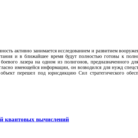
ность активно занимается исследованием и развитием вооруж
тания и в ближайшее время будут полностью готовы к полно
боевого лазера на одном из полигонов, предназначенного для
гласно имеющейся информации, он возводился для нужд спецст
объект перешел под юрисдикцию Сил стратегического обеспе
ией квантовых вычислений