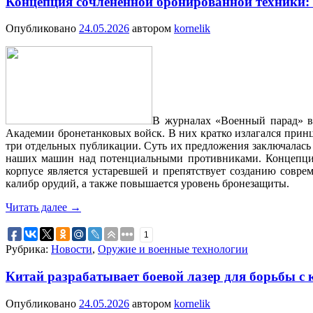
Концепция сочлененной бронированной техники:
Опубликовано
24.05.2026
автором
kornelik
В журналах «Военный парад» в 
Академии бронетанковых войск. В них кратко излагался принц
три отдельных публикации. Суть их предложения заключалась
наших машин над потенциальными противниками. Концепция, 
корпусе является устаревшей и препятствует созданию совр
калибр орудий, а также повышается уровень бронезащиты.
Читать далее
→
1
Рубрика:
Новости
,
Оружие и военные технологии
Китай разрабатывает боевой лазер для борьбы с 
Опубликовано
24.05.2026
автором
kornelik