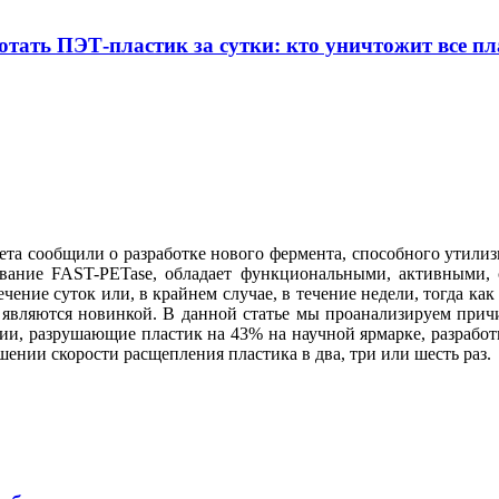
тать ПЭТ-пластик за сутки: кто уничтожит все пл
ета сообщили о разработке нового фермента, способного утили
ание FAST-PETase, обладает функциональными, активными, 
ние суток или, в крайнем случае, в течение недели, тогда как
е являются новинкой. В данной статье мы проанализируем прич
рии, разрушающие пластик на 43% на научной ярмарке, разрабо
шении скорости расщепления пластика в два, три или шесть раз.