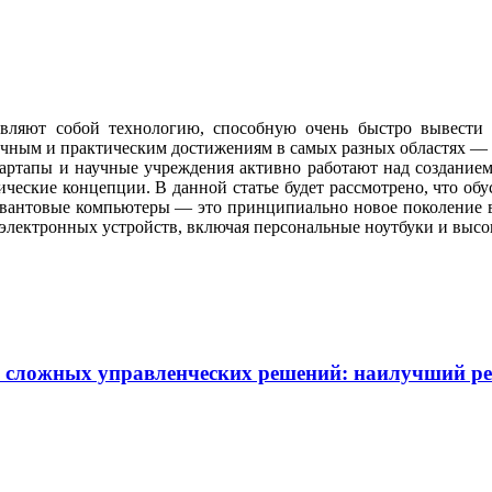
вляют собой технологию, способную очень быстро вывести 
аучным и практическим достижениям в самых разных областях —
тартапы и научные учреждения активно работают над создание
ческие концепции. В данной статье будет рассмотрено, что об
, квантовые компьютеры — это принципиально новое поколение
 электронных устройств, включая персональные ноутбуки и выс
 и сложных управленческих решений: наилучший р