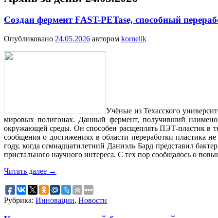
Создан фермент FAST-PETase, способный перерабо
Опубликовано
24.05.2026
автором
kornelik
Учёные из Техасского университ
мировых полигонах. Данный фермент, получивший наименов
окружающей среды. Он способен расщеплять ПЭТ-пластик в тече
сообщения о достижениях в области переработки пластика н
году, когда семнадцатилетний Даниэль Бард представил бакте
пристального научного интереса. С тех пор сообщалось о повы
Читать далее
→
Рубрика:
Инновации
,
Новости