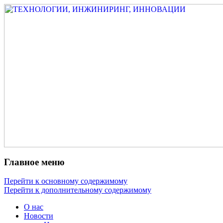
Измеритель диаметра, измеритель экс
ТЕХНОЛОГИИ, ИНЖИНИРИ
испытатель ЗАСИ, проектирование, изы
разработка электроники
Главное меню
Перейти к основному содержимому
Перейти к дополнительному содержимому
О нас
Новости