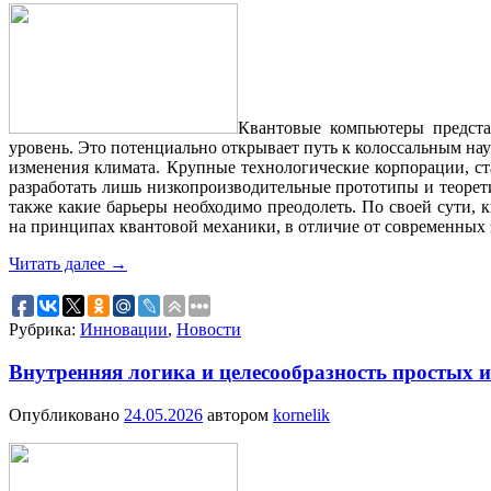
Квантовые компьютеры предста
уровень. Это потенциально открывает путь к колоссальным н
изменения климата. Крупные технологические корпорации, с
разработать лишь низкопроизводительные прототипы и теорети
также какие барьеры необходимо преодолеть. По своей сути
на принципах квантовой механики, в отличие от современных
Читать далее
→
Рубрика:
Инновации
,
Новости
Внутренняя логика и целесообразность простых
Опубликовано
24.05.2026
автором
kornelik