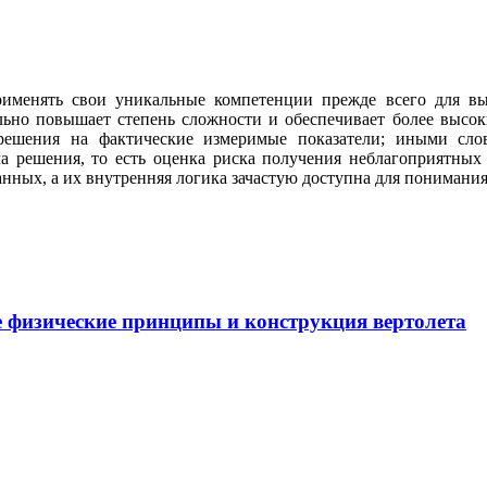
именять свои уникальные компетенции прежде всего для в
ьно повышает степень сложности и обеспечивает более высок
решения на фактические измеримые показатели; иными слов
ча решения, то есть оценка риска получения неблагоприятных
нных, а их внутренняя логика зачастую доступна для понимания
физические принципы и конструкция вертолета