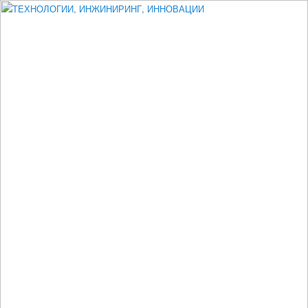
Измеритель диаметра, измеритель эксцентриситета, измеритель
толщины, машинное зрение, высоковольтный испытатель ЗАСИ,
проектирование, изыскания, моделирование, технико-экономическое
обоснование, исследования, разработка электроники
ТЕХНОЛОГИИ, ИНЖИНИРИНГ,
ИННОВАЦИИ