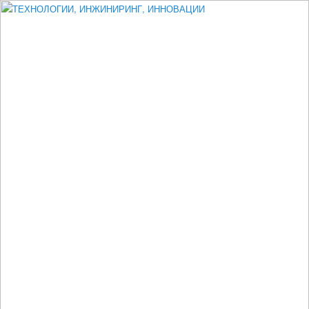
Измеритель диаметра, измеритель эксцентриситета, измеритель
толщины, машинное зрение, высоковольтный испытатель ЗАСИ,
проектирование, изыскания, моделирование, технико-экономическое
обоснование, исследования, разработка электроники
ТЕХНОЛОГИИ, ИНЖИНИРИНГ,
ИННОВАЦИИ