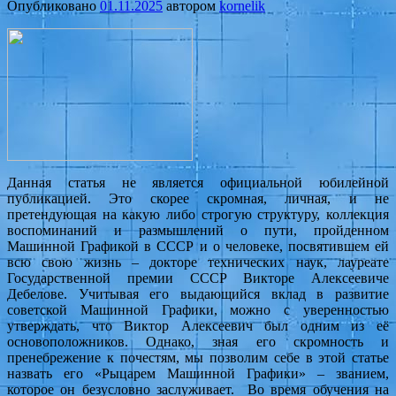
Опубликовано
01.11.2025
автором
kornelik
Данная статья не является официальной юбилейной
публикацией. Это скорее скромная, личная, и не
претендующая на какую либо строгую структуру, коллекция
воспоминаний и размышлений о пути, пройденном
Машинной Графикой в СССР и о человеке, посвятившем ей
всю свою жизнь – докторе технических наук, лауреате
Государственной премии СССР Викторе Алексеевиче
Дебелове. Учитывая его выдающийся вклад в развитие
советской Машинной Графики, можно с уверенностью
утверждать, что Виктор Алексеевич был одним из её
основоположников. Однако, зная его скромность и
пренебрежение к почестям, мы позволим себе в этой статье
назвать его «Рыцарем Машинной Графики» – званием,
которое он безусловно заслуживает. Во время обучения на