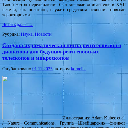
Такой метод передвижения был впервые описан еще в XVII
веке и, как полагают, служит средством освоения новыми
территориями.
Читать далее
→
Рубрика:
Наука
,
Новости
Создана ахроматическая линза рентгеновского
диапазона для будущих рентгеновских
телескопов и микроскопов
Опубликовано
01.11.2025
автором
kornelik
Иллюстрация: Adam Kubec et al.
/ Nature Communications. Группа Швейцарских физиков