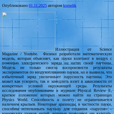
Опубликовано
01.11.2025
автором
kornelik
Иллюстрация от Science
Magazine / Youtube. Физики разработали математическую
модель, которая объясняет, как пауки взлетают в воздух с
помощью электрического заряда на нитях своей паутины.
Модель не только смогла воспроизвести результаты
экспериментов по воздухоплаванию пауков, но и выявила, что
избыточный заряд увеличивает парусность паутины. Это
может как ускорить, так и замедлить взлет в зависимости от
конкретных условий окружающей среды. Результаты
исследования опубликованы в журнале Physical Review E,
краткое изложение которых можно найти на страницах
Physics World. Способность к полету не ограничивается
наличием крыльев. Некоторые арахниды, в частности пауки,
способны использовать паутину для создания «парусов» –
конических пучков нитей, которые позволяют им взлетать.