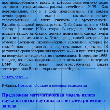
противокорабельных ракет, в котором значительную долю
занимают современные ракеты семейства Х-35. Как
первоначально, так и в ходе модернизации, эти ракеты
демонстрировали высокие тактико-технические
характеристики, а также гибкость и эффективность.
Разработка первой версии ракеты Х-35 была начата в ОКБ
“Звезда” в конце 1970-х годов. В середине 1980-х годов
изделие вышло на стадию летных испытаний, однако темпы
работ вскоре замедлились. Этот период нашей истории был
отмечен сложными экономическими условиями, которые не
способствовали реализации перспективных проектов. В
результате сроки завершения проекта Х-35 и принятия ракеты
на вооружение неоднократно переносились. В середине 1990-
х годов, во время продолжающихся испытаний в интересах
ВМФ России, новая противокорабельная ракета
заинтересовала Военно-морские силы Индии.
Читать далее
→
Рубрика:
Новости
,
Оружие и военные технологии
Предложена математическая модель взлета
паука на нитях паутины за счет электрического
заряда