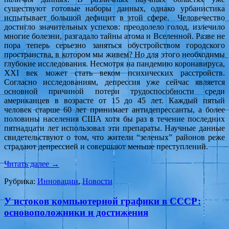
существуют готовые наборы данных, однако урбанистика
испытывает большой дефицит в этой сфере. Человечество
достигло значительных успехов: преодолело голод, излечило
многие болезни, разгадало тайны атома и Вселенной. Разве не
пора теперь серьезно заняться обустройством городского
пространства, в котором мы живем? Но для этого необходимы
глубокие исследования. Несмотря на пандемию коронавируса,
XXI век может стать веком психических расстройств.
Согласно исследованиям, депрессия уже сейчас является
основной причиной потери трудоспособности среди
американцев в возрасте от 15 до 45 лет. Каждый пятый
человек старше 60 лет принимает антидепрессанты, а более
половины населения США хотя бы раз в течение последних
пятнадцати лет использовал эти препараты. Научные данные
свидетельствуют о том, что жители “зеленых” районов реже
страдают депрессией и совершают меньше преступлений.
Читать далее
→
Рубрика:
Инновации
,
Новости
У истоков компьютерной графики в СССР:
основоположники и достижения