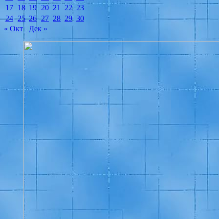
17
18
19
20
21
22
23
24
25
26
27
28
29
30
« Окт
Дек »