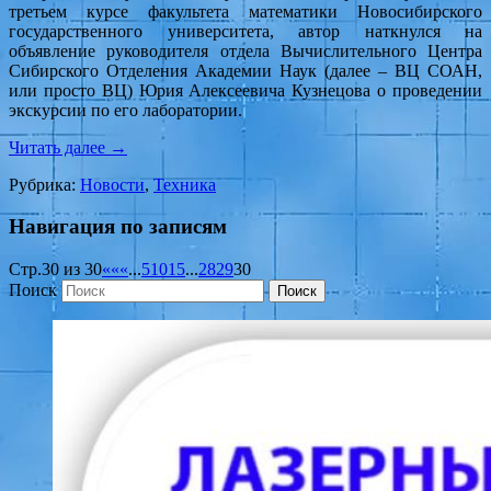
третьем курсе факультета математики Новосибирского
государственного университета, автор наткнулся на
объявление руководителя отдела Вычислительного Центра
Сибирского Отделения Академии Наук (далее – ВЦ СОАН,
или просто ВЦ) Юрия Алексеевича Кузнецова о проведении
экскурсии по его лаборатории.
Читать далее
→
Рубрика:
Новости
,
Техника
Навигация по записям
Стр.30 из 30
««
«
...
5
10
15
...
28
29
30
Поиск