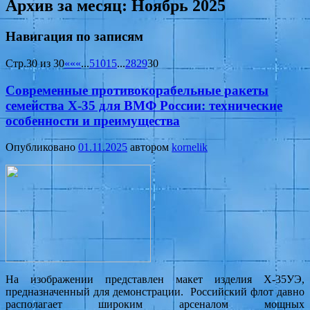
Архив за месяц:
Ноябрь 2025
Навигация по записям
Стр.30 из 30
««
«
...
5
10
15
...
28
29
30
Современные противокорабельные ракеты
семейства Х-35 для ВМФ России: технические
особенности и преимущества
Опубликовано
01.11.2025
автором
kornelik
На изображении представлен макет изделия Х-35УЭ,
предназначенный для демонстрации. Российский флот давно
располагает широким арсеналом мощных