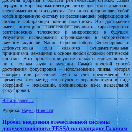
достигла прорыва в области рентгеновской оптики, создав
первую в мире ахроматическую линзу для этого диапазона
электромагнитного излучения. Эта линза представляет собой
комбинированную систему из рассеивающей рефракционной
линзы и собирающей зонной пластинки. Это достижение
имеет потенциал значительно улучшить характеристики
рентгеновских телескопов и микроскопов в будущем.
Результаты исследования опубликованы в авторитетном
научном журнале Nature Communications. Фокусировка и
дефокусировка волн являются фундаментальными
принципами, лежащими в основе любой сложной оптической
системы. Этот процесс присущ не только световым волнам,
но и волнам звука и материи. Самый простой способ
достижения фокусировки – использование линзы, которая
собирает или рассеивает лучи за счет преломления. Со
временем этот метод столкнулся с ограничениями в виде
аберраций – искажений, возникающих из-за неидеальной
фокусировки.
Читать далее
→
Рубрика:
Наука
,
Новости
Проект внедрения отечественной системы
документооборота TESSA на площадке Газпром