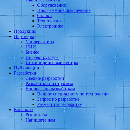
Оборудование
Программное обеспечение
Станки
Технологии
Электроника
Продукция
Партнеры
Университеты
НИИ
Бизнес
Инфраструктура
Инжиниринговые центры
Публикации
Разработки
Свежие разработки
Разработки по отраслям
Вопросы по разработкам
Вопрос специалисту по технологии
Запрос по разработке
Разместить разработку
Контакты
Реквизиты
Напишите нам