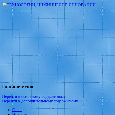
Измеритель диаметра, измеритель
ТЕХНОЛОГИИ,
эксцентриситета, измеритель толщины,
ИНЖИНИРИНГ,
машинное зрение, высоковольтный
ИННОВАЦИИ
испытатель ЗАСИ, проектирование,
изыскания, моделирование, технико-
экономическое обоснование,
исследования, разработка электроники
Главное меню
Перейти к основному содержимому
Перейти к дополнительному содержимому
О нас
Новости