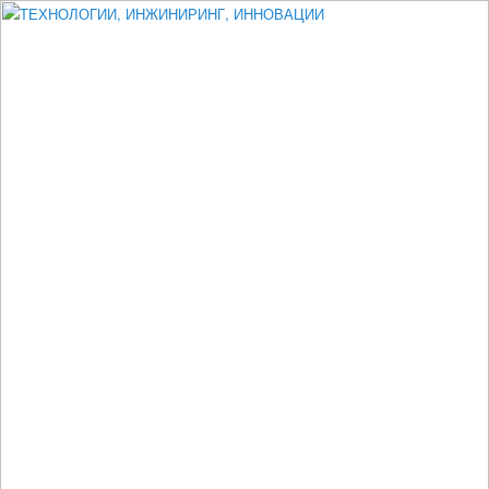
Измеритель диаметра, измеритель эксцентриситета, измеритель
толщины, машинное зрение, высоковольтный испытатель ЗАСИ,
проектирование, изыскания, моделирование, технико-экономическое
обоснование, исследования, разработка электроники
ТЕХНОЛОГИИ, ИНЖИНИРИНГ,
ИННОВАЦИИ