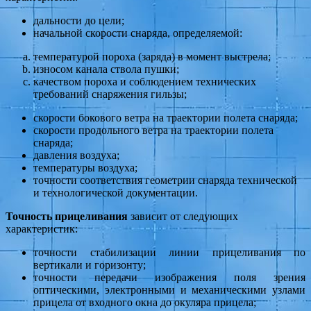
дальности до цели;
начальной скорости снаряда, определяемой:
температурой пороха (заряда) в момент выстрела;
износом канала ствола пушки;
качеством пороха и соблюдением технических
требований снаряжения гильзы;
скорости бокового ветра на траектории полета снаряда;
скорости продольного ветра на траектории полета
снаряда;
давления воздуха;
температуры воздуха;
точности соответствия геометрии снаряда технической
и технологической документации.
Точность прицеливания
зависит от следующих
характеристик:
точности стабилизации линии прицеливания по
вертикали и горизонту;
точности передачи изображения поля зрения
оптическими, электронными и механическими узлами
прицела от входного окна до окуляра прицела;