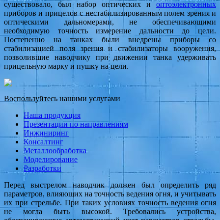
существовало, был набор оптических и
оптоэлектронных
приборов и прицелов с нестабилизированным полем зрения и
оптическими дальномерами, не обеспечивающими
необходимую точность измерение дальности до цели.
Постепенно на танках были внедрены приборы со
стабилизацией поля зрения и стабилизаторы вооружения,
позволившие наводчику при движении танка удерживать
прицельную марку и пушку на цели.
Воспользуйтесь нашими услугами
Наша продукция
Презентации по направлениям
Инжиниринг
Консалтинг
Металлообработка
Моделирование
Разработки
Перед выстрелом наводчик должен был определить ряд
параметров, влияющих на точность ведения огня, и учитывать
их при стрельбе. При таких условиях точность ведения огня
не могла быть высокой. Требовались устройства,