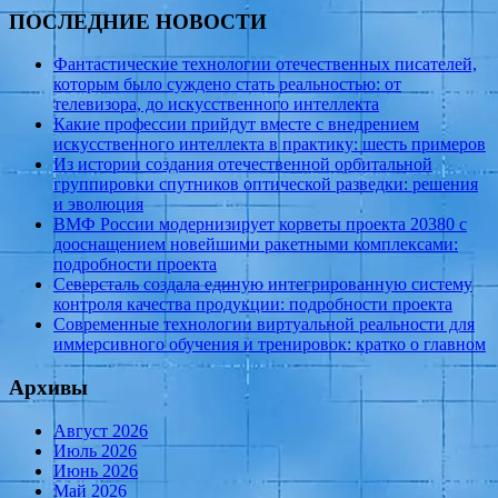
ПОСЛЕДНИЕ НОВОСТИ
Фантастические технологии отечественных писателей,
которым было суждено стать реальностью: от
телевизора, до искусственного интеллекта
Какие профессии прийдут вместе с внедрением
искусственного интеллекта в практику: шесть примеров
Из истории создания отечественной орбитальной
группировки спутников оптической разведки: решения
и эволюция
ВМФ России модернизирует корветы проекта 20380 с
дооснащением новейшими ракетными комплексами:
подробности проекта
Северсталь создала единую интегрированную систему
контроля качества продукции: подробности проекта
Современные технологии виртуальной реальности для
иммерсивного обучения и тренировок: кратко о главном
Архивы
Август 2026
Июль 2026
Июнь 2026
Май 2026