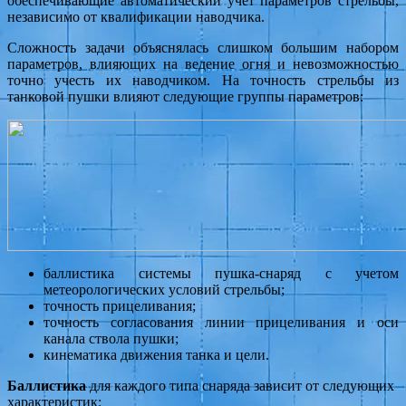
обеспечивающие автоматический учет параметров стрельбы,
независимо от квалификации наводчика.
Сложность задачи объяснялась слишком большим набором
параметров, влияющих на ведение огня и невозможностью
точно учесть их наводчиком. На точность стрельбы из
танковой пушки влияют следующие группы параметров:
баллистика системы пушка-снаряд с учетом
метеорологических условий стрельбы;
точность прицеливания;
точность согласования линии прицеливания и оси
канала ствола пушки;
кинематика движения танка и цели.
Баллистика
для каждого типа снаряда зависит от следующих
характеристик: