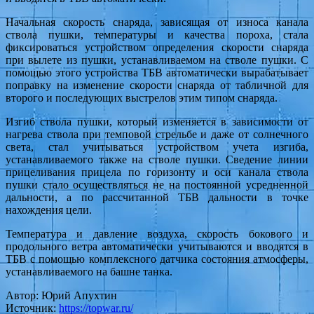
Начальная скорость снаряда, зависящая от износа канала
ствола пушки, температуры и качества пороха, стала
фиксироваться устройством определения скорости снаряда
при вылете из пушки, устанавливаемом на стволе пушки. С
помощью этого устройства ТБВ автоматически вырабатывает
поправку на изменение скорости снаряда от табличной для
второго и последующих выстрелов этим типом снаряда.
Изгиб ствола пушки, который изменяется в зависимости от
нагрева ствола при темповой стрельбе и даже от солнечного
света, стал учитываться устройством учета изгиба,
устанавливаемого также на стволе пушки. Сведение линии
прицеливания прицела по горизонту и оси канала ствола
пушки стало осуществляться не на постоянной усредненной
дальности, а по рассчитанной ТБВ дальности в точке
нахождения цели.
Температура и давление воздуха, скорость бокового и
продольного ветра автоматически учитываются и вводятся в
ТБВ с помощью комплексного датчика состояния атмосферы,
устанавливаемого на башне танка.
Автор: Юрий Апухтин
Источник:
https://topwar.ru/