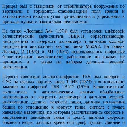
Прицел был с зависимой от стабилизатора вооружения по
вертикали и горизонту стабилизацией поля зрения и
автоматически вводить углы прицеливания и упреждения в
приводы пушки и башни было невозможно.
На танке «Леопард А4» (1974) был установлен цифровой
баллистический вычислитель FLER-H, обрабатывающий
информацию от лазерного дальномера и датчиков входной
информации аналогично как на танке М60А2. На танках
Леопард 2 (1974) и М1 (1974) использовались цифровые
баллистические вычислители, работающие по такому же
принципу и с таким же наборам датчиков входной
информации.
Первый советский аналого-цифровой ТБВ был внедрен в
СУО на первых партиях танка Т-64Б (1973) и впоследствии
заменен на цифровой ТБВ 1В517 (1976). Баллистический
вычислитель в автоматическом режиме обрабатывал
информацию от лазерного дальномера и датчиков входной
информации: датчика скорости танка, датчика положения
башни по отношению к корпусу танка, сигнала с пульта
наведения наводчика (по которым рассчитывались скорость и
направление движения танка и цели), датчика скорости
бокового ветра, датчика крена оси цапф пушки. Данные о