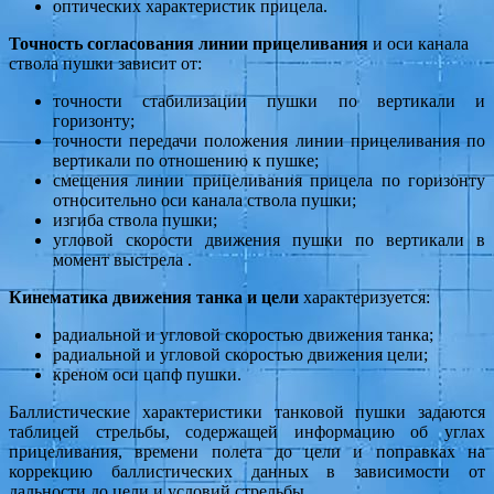
оптических характеристик прицела.
Точность согласования линии прицеливания
и оси канала
ствола пушки зависит от:
точности стабилизации пушки по вертикали и
горизонту;
точности передачи положения линии прицеливания по
вертикали по отношению к пушке;
смещения линии прицеливания прицела по горизонту
относительно оси канала ствола пушки;
изгиба ствола пушки;
угловой скорости движения пушки по вертикали в
момент выстрела .
Кинематика движения танка и цели
характеризуется:
радиальной и угловой скоростью движения танка;
радиальной и угловой скоростью движения цели;
креном оси цапф пушки.
Баллистические характеристики танковой пушки задаются
таблицей стрельбы, содержащей информацию об углах
прицеливания, времени полета до цели и поправках на
коррекцию баллистических данных в зависимости от
дальности до цели и условий стрельбы.