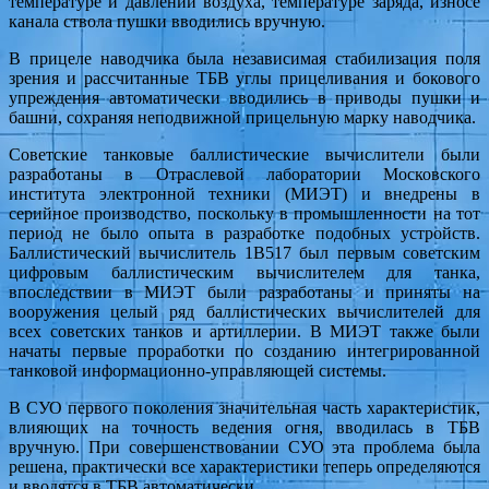
температуре и давлении воздуха, температуре заряда, износе
канала ствола пушки вводились вручную.
В прицеле наводчика была независимая стабилизация поля
зрения и рассчитанные ТБВ углы прицеливания и бокового
упреждения автоматически вводились в приводы пушки и
башни, сохраняя неподвижной прицельную марку наводчика.
Советские танковые баллистические вычислители были
разработаны в Отраслевой лаборатории Московского
института электронной техники (МИЭТ) и внедрены в
серийное производство, поскольку в промышленности на тот
период не было опыта в разработке подобных устройств.
Баллистический вычислитель 1В517 был первым советским
цифровым баллистическим вычислителем для танка,
впоследствии в МИЭТ были разработаны и приняты на
вооружения целый ряд баллистических вычислителей для
всех советских танков и артиллерии. В МИЭТ также были
начаты первые проработки по созданию интегрированной
танковой информационно-управляющей системы.
В СУО первого поколения значительная часть характеристик,
влияющих на точность ведения огня, вводилась в ТБВ
вручную. При совершенствовании СУО эта проблема была
решена, практически все характеристики теперь определяются
и вводятся в ТБВ автоматически.