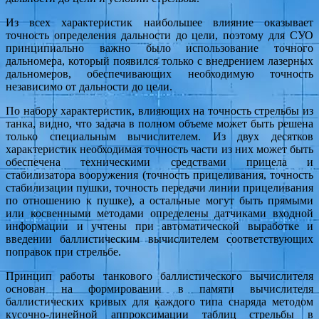
Из всех характеристик наибольшее влияние оказывает
точность определения дальности до цели, поэтому для СУО
принципиально важно было использование точного
дальномера, который появился только с внедрением лазерных
дальномеров, обеспечивающих необходимую точность
независимо от дальности до цели.
По набору характеристик, влияющих на точность стрельбы из
танка, видно, что задача в полном объеме может быть решена
только специальным вычислителем. Из двух десятков
характеристик необходимая точность части из них может быть
обеспечена техническими средствами прицела и
стабилизатора вооружения (точность прицеливания, точность
стабилизации пушки, точность передачи линии прицеливания
по отношению к пушке), а остальные могут быть прямыми
или косвенными методами определены датчиками входной
информации и учтены при автоматической выработке и
введении баллистическим вычислителем соответствующих
поправок при стрельбе.
Принцип работы танкового баллистического вычислителя
основан на формировании в памяти вычислителя
баллистических кривых для каждого типа снаряда методом
кусочно-линейной аппроксимации таблиц стрельбы в