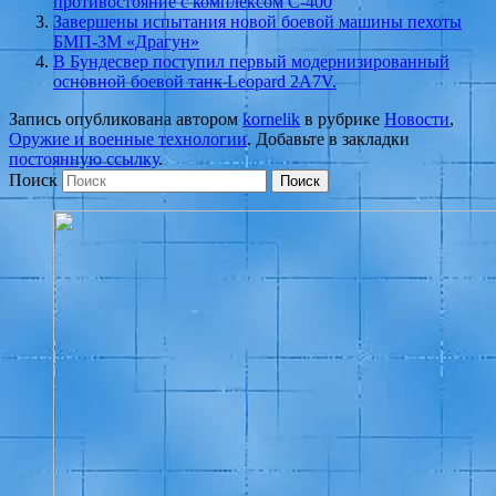
противостояние с комплексом С-400
Завершены испытания новой боевой машины пехоты
БМП-3М «Драгун»
В Бундесвер поступил первый модернизированный
основной боевой танк Leopard 2A7V.
Запись опубликована автором
kornelik
в рубрике
Новости
,
Оружие и военные технологии
. Добавьте в закладки
постоянную ссылку
.
Поиск