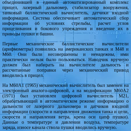
объединившей в единый автоматизированный комплекс
прицел, лазерный дальномер, стабилизатор вооружения,
танковый баллистический вычислитель, датчики входной
информации. Система обеспечивает автоматический сбор
информации об условиях стрельбы, расчет углов
прицеливания и бокового упреждения и введение их в
приводы пушки и башни.
Первые механические баллистические вычислители
(арифмометры) появились на американских танках и М48 и
М60. Они были несовершенны и ненадежны, ими
практически нельзя было пользоваться. Наводчик вручную
должен был набирать на вычислителе дальность и
рассчитанные поправки через механический привод
вводились в прицел.
На М60А1 (1965) механический вычислитель был заменен на
электронный аналого-цифровой, а на модификации М60А2
(1971) был установлен цифровой вычислитель М21,
обрабатывающий в автоматическом режиме информацию о
дальности от лазерного дальномера и датчиков входной
информации (скорости и направления движения танка и цели,
скорости и направления ветра, крена оси цапф пушки).
Данные о температуре и давлении воздуха, температуре
заряда, износе канала ствола пушки вводились вручную.