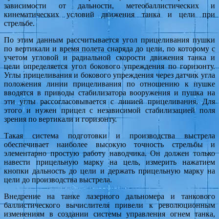
зависимости от дальности, метеобаллистических и
кинематических условий движения танка и цели при
стрельбе.
По этим данным рассчитывается угол прицеливания пушки
по вертикали и время полета снаряда до цели, по которому с
учетом угловой и радиальной скорости движения танка и
цели определяется угол бокового упреждения по горизонту.
Углы прицеливания и бокового упреждения через датчик угла
положения линии прицеливания по отношению к пушке
вводятся в приводы стабилизатора вооружения и пушка на
эти углы рассогласовывается с линией прицеливания. Для
этого и нужен прицел с независимой стабилизацией поля
зрения по вертикали и горизонту.
Такая система подготовки и производства выстрела
обеспечивает наиболее высокую точность стрельбы и
элементарно простую работу наводчика. Он должен только
навести прицельную марку на цель, измерить нажатием
кнопки дальность до цели и держать прицельную марку на
цели до производства выстрела.
Внедрение на танке лазерного дальномера и танкового
баллистического вычислителя привели к революционным
изменениям в создании системы управления огнем танка,