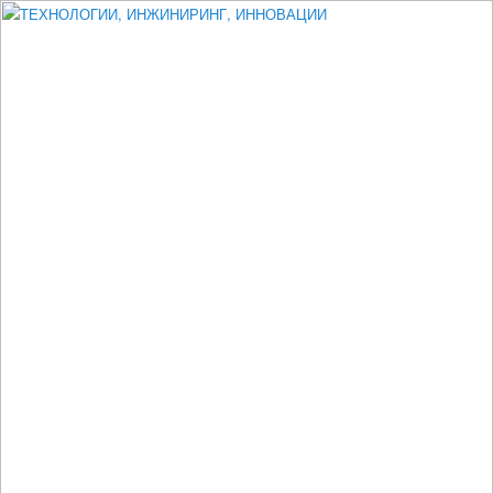
Измеритель диаметра, измеритель эксцентриситета, измеритель
толщины, машинное зрение, высоковольтный испытатель ЗАСИ,
проектирование, изыскания, моделирование, технико-экономическое
обоснование, исследования, разработка электроники
ТЕХНОЛОГИИ, ИНЖИНИРИНГ,
ИННОВАЦИИ