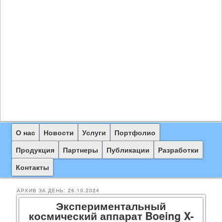
Главное
О нас
Перейти
Перейти
Новости
Услуги
Портфолио
меню
к
к
Продукция
Партнеры
Публикации
Разработки
основному
дополнительному
Контакты
содержимому
содержимому
АРХИВ ЗА ДЕНЬ:
26.10.2024
Экспериментальный
космический аппарат Boeing X-