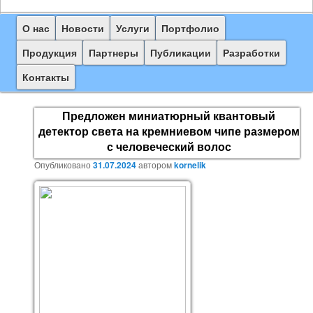
Главное
О нас
Перейти
Новости
Услуги
Портфолио
меню
к
Продукция
Партнеры
Публикации
Разработки
основному
Контакты
содержимому
Предложен миниатюрный квантовый
детектор света на кремниевом чипе размером
с человеческий волос
Опубликовано
31.07.2024
автором
kornelik