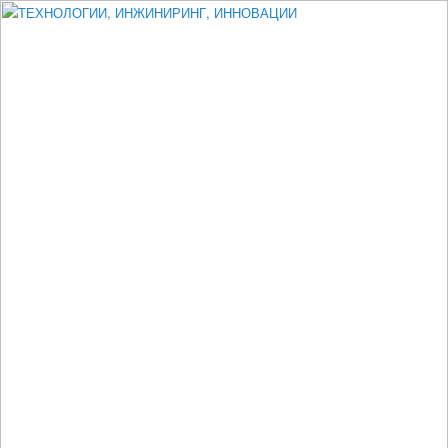
Измеритель диаметра, измеритель эксцентриситета, измеритель
толщины, машинное зрение, высоковольтный испытатель ЗАСИ,
проектирование, изыскания, моделирование, технико-экономическое
обоснование, исследования, разработка электроники
ТЕХНОЛОГИИ, ИНЖИНИРИНГ,
ИННОВАЦИИ