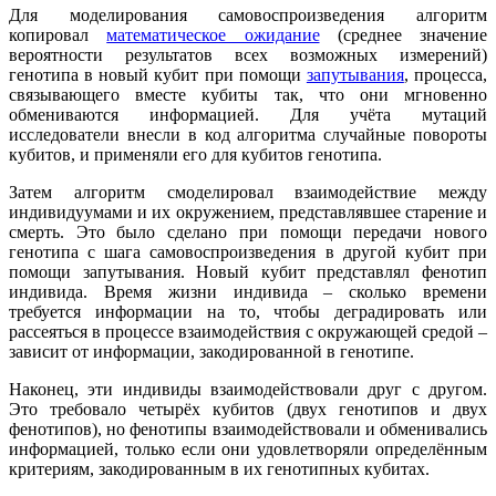
Для моделирования самовоспроизведения алгоритм
копировал
математическое ожидание
(среднее значение
вероятности результатов всех возможных измерений)
генотипа в новый кубит при помощи
запутывания
, процесса,
связывающего вместе кубиты так, что они мгновенно
обмениваются информацией. Для учёта мутаций
исследователи внесли в код алгоритма случайные повороты
кубитов, и применяли его для кубитов генотипа.
Затем алгоритм смоделировал взаимодействие между
индивидуумами и их окружением, представлявшее старение и
смерть. Это было сделано при помощи передачи нового
генотипа с шага самовоспроизведения в другой кубит при
помощи запутывания. Новый кубит представлял фенотип
индивида. Время жизни индивида – сколько времени
требуется информации на то, чтобы деградировать или
рассеяться в процессе взаимодействия с окружающей средой –
зависит от информации, закодированной в генотипе.
Наконец, эти индивиды взаимодействовали друг с другом.
Это требовало четырёх кубитов (двух генотипов и двух
фенотипов), но фенотипы взаимодействовали и обменивались
информацией, только если они удовлетворяли определённым
критериям, закодированным в их генотипных кубитах.