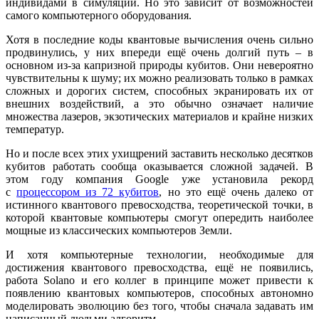
индивидами в симуляции. Но это зависит от возможностей
самого компьютерного оборудования.
Хотя в последние коды квантовые вычисления очень сильно
продвинулись, у них впереди ещё очень долгий путь – в
основном из-за капризной природы кубитов. Они невероятно
чувствительны к шуму; их можно реализовать только в рамках
сложных и дорогих систем, способных экранировать их от
внешних воздействий, а это обычно означает наличие
множества лазеров, экзотических материалов и крайне низких
температур.
Но и после всех этих ухищрений заставить несколько десятков
кубитов работать сообща оказывается сложной задачей. В
этом году компания Google уже установила рекорд
с
процессором из 72 кубитов
, но это ещё очень далеко от
истинного квантового превосходства, теоретической точки, в
которой квантовые компьютеры смогут опередить наиболее
мощные из классических компьютеров Земли.
И хотя компьютерные технологии, необходимые для
достижения квантового превосходства, ещё не появились,
работа Solano и его коллег в принципе может привести к
появлению квантовых компьютеров, способных автономно
моделировать эволюцию без того, чтобы сначала задавать им
написанный людьми алгоритм.