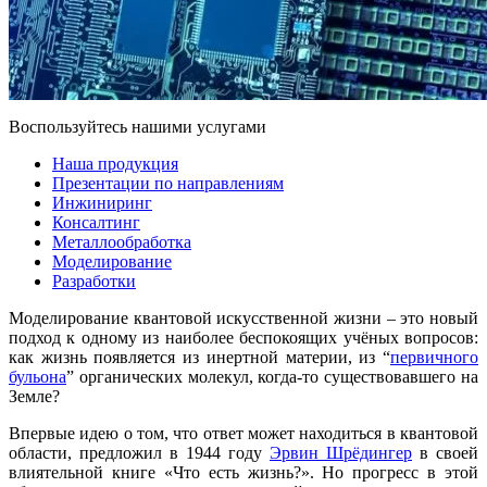
Воспользуйтесь нашими услугами
Наша продукция
Презентации по направлениям
Инжиниринг
Консалтинг
Металлообработка
Моделирование
Разработки
Моделирование квантовой искусственной жизни – это новый
подход к одному из наиболее беспокоящих учёных вопросов:
как жизнь появляется из инертной материи, из “
первичного
бульона
” органических молекул, когда-то существовавшего на
Земле?
Впервые идею о том, что ответ может находиться в квантовой
области, предложил в 1944 году
Эрвин Шрёдингер
в своей
влиятельной книге «Что есть жизнь?». Но прогресс в этой