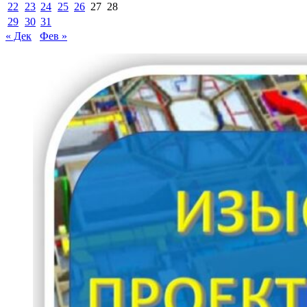
22
23
24
25
26
27
28
29
30
31
« Дек
Фев »