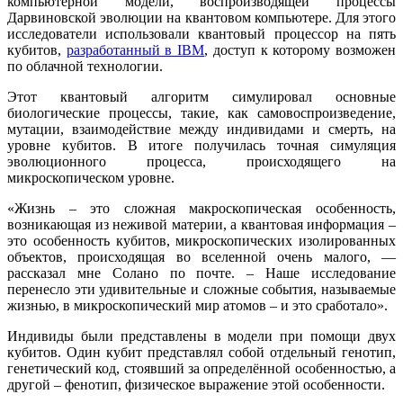
компьютерной модели, воспроизводящей процессы
Дарвиновской эволюции на квантовом компьютере. Для этого
исследователи использовали квантовый процессор на пять
кубитов,
разработанный в IBM
, доступ к которому возможен
по облачной технологии.
Этот квантовый алгоритм симулировал основные
биологические процессы, такие, как самовоспроизведение,
мутации, взаимодействие между индивидами и смерть, на
уровне кубитов. В итоге получилась точная симуляция
эволюционного процесса, происходящего на
микроскопическом уровне.
«Жизнь – это сложная макроскопическая особенность,
возникающая из неживой материи, а квантовая информация –
это особенность кубитов, микроскопических изолированных
объектов, происходящая во вселенной очень малого, —
рассказал мне Солано по почте. – Наше исследование
перенесло эти удивительные и сложные события, называемые
жизнью, в микроскопический мир атомов – и это сработало».
Индивиды были представлены в модели при помощи двух
кубитов. Один кубит представлял собой отдельный генотип,
генетический код, стоявший за определённой особенностью, а
другой – фенотип, физическое выражение этой особенности.