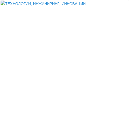
Измеритель диаметра, измеритель эксцентриситета, измеритель
толщины, машинное зрение, высоковольтный испытатель ЗАСИ,
проектирование, изыскания, моделирование, технико-экономическое
обоснование, исследования, разработка электроники
ТЕХНОЛОГИИ, ИНЖИНИРИНГ,
ИННОВАЦИИ