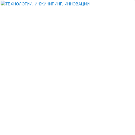
Измеритель диаметра, измеритель эксцентриситета, измеритель
толщины, машинное зрение, высоковольтный испытатель ЗАСИ,
проектирование, изыскания, моделирование, технико-экономическое
обоснование, исследования, разработка электроники
ТЕХНОЛОГИИ, ИНЖИНИРИНГ,
ИННОВАЦИИ