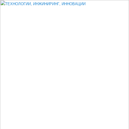
Измеритель диаметра, измеритель эксцентриситета, измеритель
толщины, машинное зрение, высоковольтный испытатель ЗАСИ,
проектирование, изыскания, моделирование, технико-экономическое
обоснование, исследования, разработка электроники
ТЕХНОЛОГИИ, ИНЖИНИРИНГ,
ИННОВАЦИИ