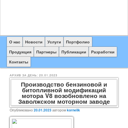
Главное
О нас
Перейти
Перейти
Новости
Услуги
Портфолио
меню
к
к
Продукция
Партнеры
Публикации
Разработки
основному
дополнительному
Контакты
содержимому
содержимому
АРХИВ ЗА ДЕНЬ:
20.01.2023
Производство бензиновой и
битопливной модификаций
мотора V8 возобновлено на
Заволжском моторном заводе
Опубликовано
20.01.2023
автором
kornelik