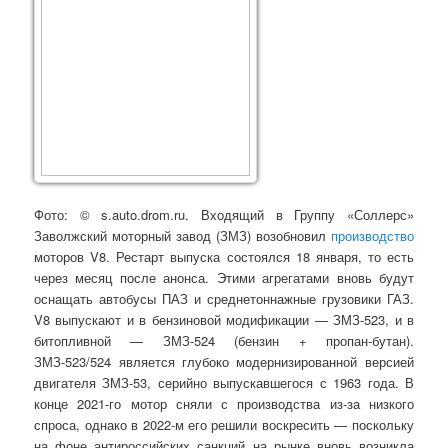
Фото:
© s.auto.drom.ru.
Входящий в Группу «Соллерс»
Заволжский моторный завод (ЗМЗ) возобновил
производство
моторов V8. Рестарт выпуска состоялся 18 января, то есть
через месяц после анонса. Этими агрегатами вновь будут
оснащать автобусы ПАЗ и среднетоннажные грузовики ГАЗ.
V8 выпускают и в бензиновой модификации — ЗМЗ-523, и в
битопливной — ЗМЗ-524 (бензин + пропан-бутан).
ЗМЗ-523/524 является глубоко модернизированной версией
двигателя ЗМЗ-53, серийно выпускавшегося с 1963 года. В
конце 2021-го мотор сняли с производства из-за низкого
спроса, однако в 2022-м его решили воскресить — поскольку
на фоне антироссийских санкций на рынке вновь возникла