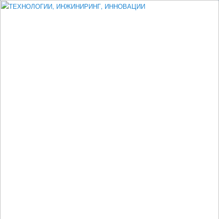
Измеритель диаметра, измеритель эксцентриситета, измеритель
толщины, машинное зрение, высоковольтный испытатель ЗАСИ,
проектирование, изыскания, моделирование, технико-экономическое
обоснование, исследования, разработка электроники
ТЕХНОЛОГИИ, ИНЖИНИРИНГ,
ИННОВАЦИИ