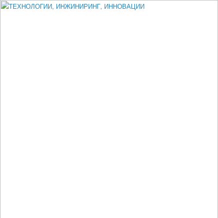
Измеритель диаметра, измеритель эксцентриситета, измеритель
толщины, машинное зрение, высоковольтный испытатель ЗАСИ,
проектирование, изыскания, моделирование, технико-экономическое
обоснование, исследования, разработка электроники
ТЕХНОЛОГИИ, ИНЖИНИРИНГ,
ИННОВАЦИИ