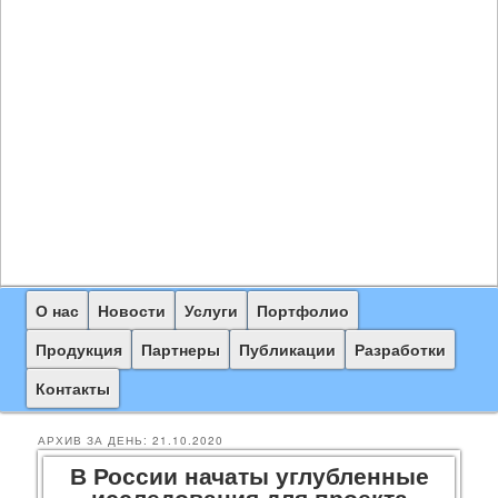
Главное
О нас
Перейти
Перейти
Новости
Услуги
Портфолио
меню
к
к
Продукция
Партнеры
Публикации
Разработки
основному
дополнительному
Контакты
содержимому
содержимому
АРХИВ ЗА ДЕНЬ:
21.10.2020
В России начаты углубленные
исследования для проекта