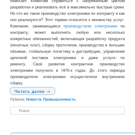
помогает клиентам справиться с напряженным циклом
разработки и реализовать всё в максимально быстрые сроки.
Но что же такое производство электроники по контракту и как
оно реализуется? Этот термин относится к множеству услуг.
Компания, занимающаяся
производством электроники
по
контракту, может выполнять любую или несколько
конкретных обязанностей, включающих разработку продукта
(печатных плат), сборку прототипов, производство в больших
объемах, глобальную логистику и дистрибуцию, управление
цепочкой поставок электроники и даже услуги по
ремонту. Своё развитие контрактное производство
электроники получило в 1970-х годах. До этого периода
производители электроники осуществляли внутреннюю
сборку.
Читать далее
→
Рубрика:
Новости
,
Промышленность
П
о
и
с
к