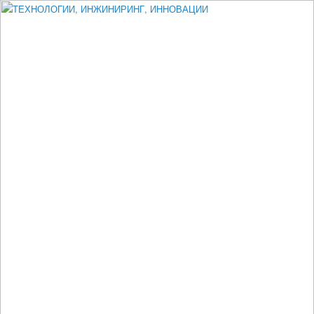
Измеритель диаметра, измеритель эксцентриситета, измеритель
толщины, машинное зрение, высоковольтный испытатель ЗАСИ,
проектирование, изыскания, моделирование, технико-экономическое
обоснование, исследования, разработка электроники
ТЕХНОЛОГИИ, ИНЖИНИРИНГ,
ИННОВАЦИИ