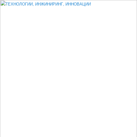
Измеритель диаметра, измеритель эксцентриситета, измеритель
толщины, машинное зрение, высоковольтный испытатель ЗАСИ,
проектирование, изыскания, моделирование, технико-экономическое
обоснование, исследования, разработка электроники
ТЕХНОЛОГИИ, ИНЖИНИРИНГ,
ИННОВАЦИИ