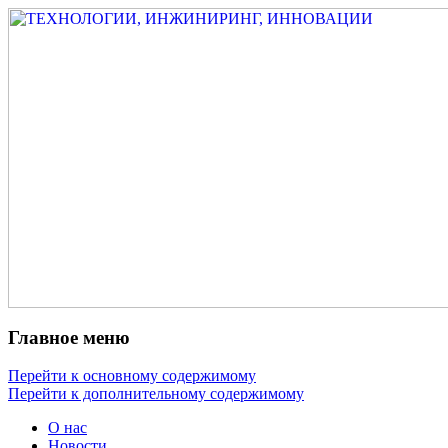
Измеритель диаметра, измеритель
ТЕХНОЛОГИИ,
эксцентриситета, измеритель толщины,
ИНЖИНИРИНГ,
машинное зрение, высоковольтный
ИННОВАЦИИ
испытатель ЗАСИ, проектирование,
изыскания, моделирование, технико-
экономическое обоснование,
исследования, разработка электроники
Главное меню
Перейти к основному содержимому
Перейти к дополнительному содержимому
О нас
Новости