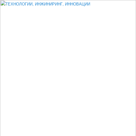
Измеритель диаметра, измеритель эксцентриситета, измеритель
толщины, машинное зрение, высоковольтный испытатель ЗАСИ,
проектирование, изыскания, моделирование, технико-экономическое
обоснование, исследования, разработка электроники
ТЕХНОЛОГИИ, ИНЖИНИРИНГ,
ИННОВАЦИИ