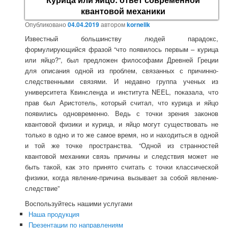
квантовой механики
Опубликовано
04.04.2019
автором
kornelik
Известный большинству людей парадокс,
формулирующийся фразой “что появилось первым – курица
или яйцо?”, был предложен философами Древней Греции
для описания одной из проблем, связанных с причинно-
следственными связями. И недавно группа ученых из
университета Квинсленда и института NEEL, показала, что
прав был Аристотель, который считал, что курица и яйцо
появились одновременно. Ведь с точки зрения законов
квантовой физики и курица, и яйцо могут существовать не
только в одно и то же самое время, но и находиться в одной
и той же точке пространства. “Одной из странностей
квантовой механики связь причины и следствия может не
быть такой, как это принято считать с точки классической
физики, когда явление-причина вызывает за собой явление-
следствие”
Воспользуйтесь нашими услугами
Наша продукция
Презентации по направлениям