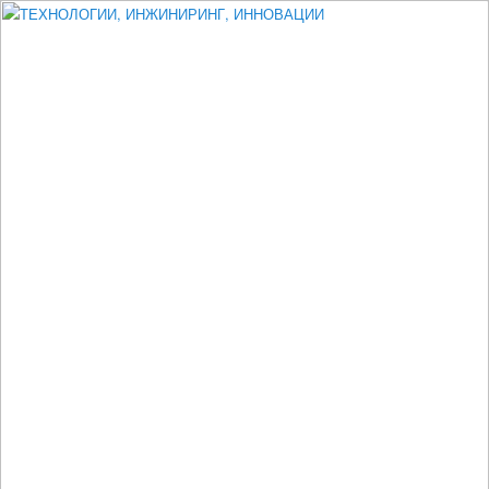
Измеритель диаметра, измеритель эксцентриситета, измеритель
толщины, машинное зрение, высоковольтный испытатель ЗАСИ,
проектирование, изыскания, моделирование, технико-экономическое
обоснование, исследования, разработка электроники
ТЕХНОЛОГИИ, ИНЖИНИРИНГ,
ИННОВАЦИИ