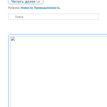
Читать далее
→
Рубрика:
Новости
,
Промышленность
П
о
и
с
к