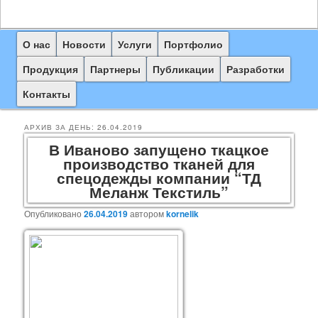
Главное
О нас
Перейти
Перейти
Новости
Услуги
Портфолио
меню
к
к
Продукция
Партнеры
Публикации
Разработки
основному
дополнительному
Контакты
содержимому
содержимому
АРХИВ ЗА ДЕНЬ:
26.04.2019
В Иваново запущено ткацкое
производство тканей для
спецодежды компании “ТД
Меланж Текстиль”
Опубликовано
26.04.2019
автором
kornelik