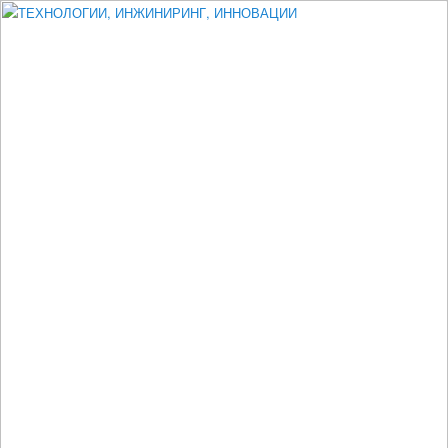
Измеритель диаметра, измеритель эксцентриситета, измеритель
толщины, машинное зрение, высоковольтный испытатель ЗАСИ,
проектирование, изыскания, моделирование, технико-экономическое
обоснование, исследования, разработка электроники
ТЕХНОЛОГИИ, ИНЖИНИРИНГ,
ИННОВАЦИИ