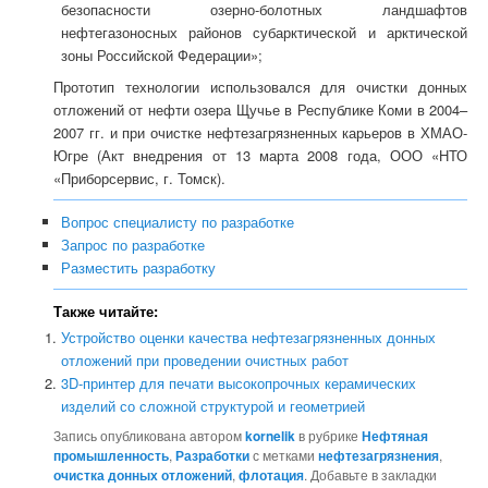
безопасности озерно-болотных ландшафтов
нефтегазоносных районов субарктической и арктической
зоны Российской Федерации»;
Прототип технологии использовался для очистки донных
отложений от нефти озера Щучье в Республике Коми в 2004–
2007 гг. и при очистке нефтезагрязненных карьеров в ХМАО-
Югре (Акт внедрения от 13 марта 2008 года, ООО «НТО
«Приборсервис, г. Томск).
Вопрос специалисту по разработке
Запрос по разработке
Разместить разработку
Также читайте:
Устройство оценки качества нефтезагрязненных донных
отложений при проведении очистных работ
3D-принтер для печати высокопрочных керамических
изделий со сложной структурой и геометрией
Запись опубликована автором
kornelik
в рубрике
Нефтяная
промышленность
,
Разработки
с метками
нефтезагрязнения
,
очистка донных отложений
,
флотация
. Добавьте в закладки