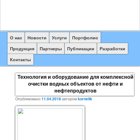
Главное
О нас
Перейти
Новости
Услуги
Портфолио
меню
к
Продукция
Партнеры
Публикации
Разработки
основному
Контакты
содержимому
Технология и оборудование для комплексной
очистки водных объектов от нефти и
нефтепродуктов
Опубликовано
11.04.2018
автором
kornelik