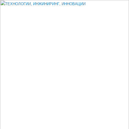
Измеритель диаметра, измеритель эксцентриситета, измеритель
толщины, машинное зрение, высоковольтный испытатель ЗАСИ,
проектирование, изыскания, моделирование, технико-экономическое
обоснование, исследования, разработка электроники
ТЕХНОЛОГИИ, ИНЖИНИРИНГ,
ИННОВАЦИИ