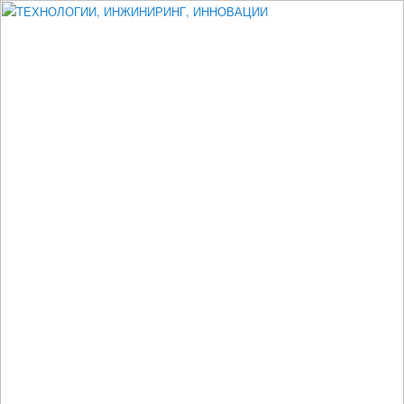
Измеритель диаметра, измеритель эксцентриситета, измеритель
толщины, машинное зрение, высоковольтный испытатель ЗАСИ,
проектирование, изыскания, моделирование, технико-экономическое
обоснование, исследования, разработка электроники
ТЕХНОЛОГИИ, ИНЖИНИРИНГ,
ИННОВАЦИИ