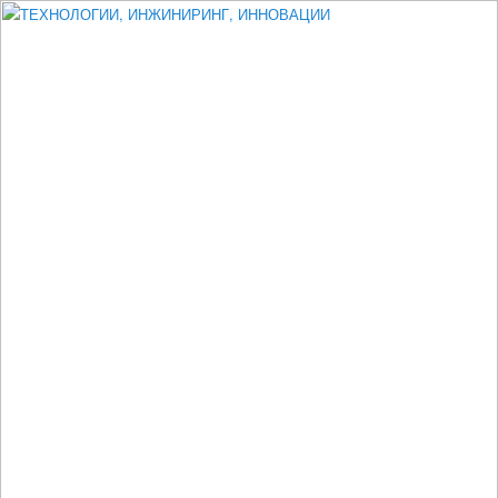
Измеритель диаметра, измеритель эксцентриситета, измеритель
толщины, машинное зрение, высоковольтный испытатель ЗАСИ,
проектирование, изыскания, моделирование, технико-экономическое
обоснование, исследования, разработка электроники
ТЕХНОЛОГИИ, ИНЖИНИРИНГ,
ИННОВАЦИИ