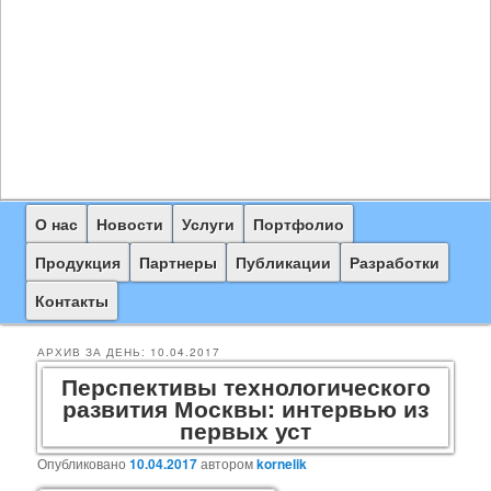
Главное
О нас
Перейти
Перейти
Новости
Услуги
Портфолио
меню
к
к
Продукция
Партнеры
Публикации
Разработки
основному
дополнительному
Контакты
содержимому
содержимому
АРХИВ ЗА ДЕНЬ:
10.04.2017
Перспективы технологического
развития Москвы: интервью из
первых уст
Опубликовано
10.04.2017
автором
kornelik