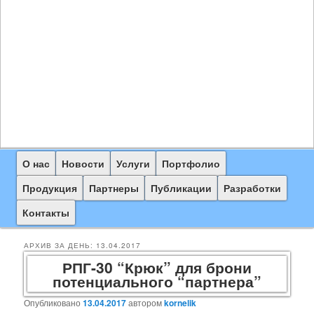
Главное
О нас
Перейти
Перейти
Новости
Услуги
Портфолио
меню
к
к
Продукция
Партнеры
Публикации
Разработки
основному
дополнительному
Контакты
содержимому
содержимому
АРХИВ ЗА ДЕНЬ:
13.04.2017
РПГ-30 “Крюк” для брони
потенциального “партнера”
Опубликовано
13.04.2017
автором
kornelik