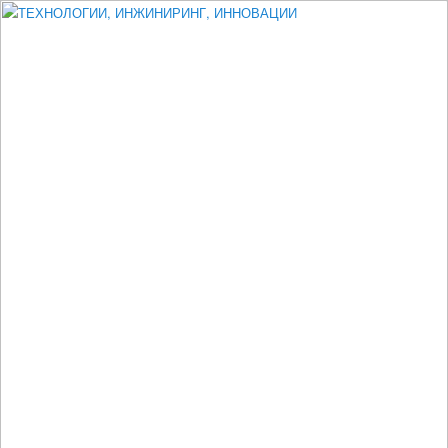
Измеритель диаметра, измеритель эксцентриситета, измеритель
толщины, машинное зрение, высоковольтный испытатель ЗАСИ,
проектирование, изыскания, моделирование, технико-экономическое
обоснование, исследования, разработка электроники
ТЕХНОЛОГИИ, ИНЖИНИРИНГ,
ИННОВАЦИИ