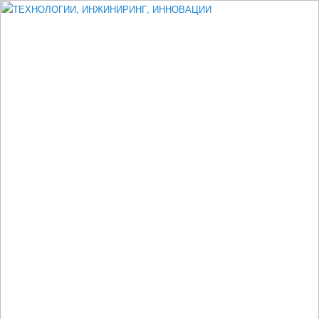
Измеритель диаметра, измеритель эксцентриситета, измеритель
толщины, машинное зрение, высоковольтный испытатель ЗАСИ,
проектирование, изыскания, моделирование, технико-экономическое
обоснование, исследования, разработка электроники
ТЕХНОЛОГИИ, ИНЖИНИРИНГ,
ИННОВАЦИИ