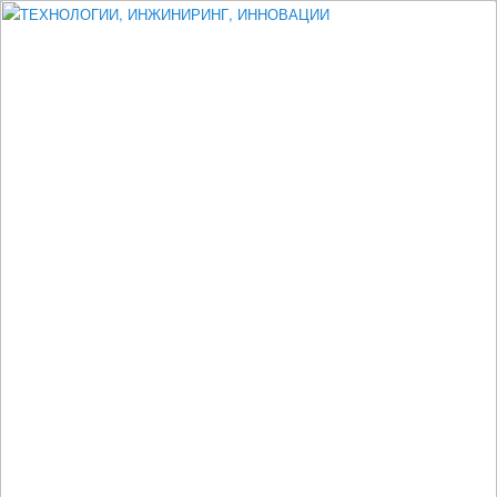
Измеритель диаметра, измеритель эксцентриситета, измеритель
толщины, машинное зрение, высоковольтный испытатель ЗАСИ,
проектирование, изыскания, моделирование, технико-экономическое
обоснование, исследования, разработка электроники
ТЕХНОЛОГИИ, ИНЖИНИРИНГ,
ИННОВАЦИИ