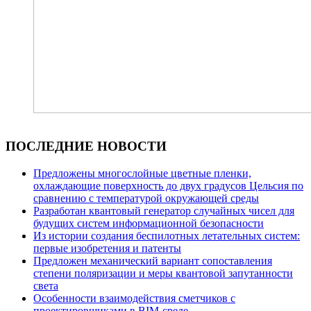
ПОСЛЕДНИЕ НОВОСТИ
Предложены многослойные цветные пленки,
охлаждающие поверхность до двух градусов Цельсия по
сравнению с температурой окружающей среды
Разработан квантовый генератор случайных чисел для
будущих систем информационной безопасности
Из истории создания беспилотных летательных систем:
первые изобретения и патенты
Предложен механический вариант сопоставления
степени поляризации и меры квантовой запутанности
света
Особенности взаимодействия сметчиков с
проектировщиками в BIM-среде