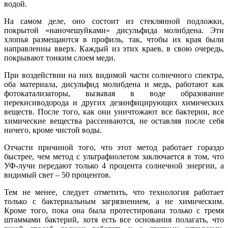
водой.
На самом деле, оно состоит из стеклянной подложки,
покрытой «наночешуйками» дисульфида молибдена. Эти
хлопья размещаются в профиль, так, чтобы их края были
направленны вверх. Каждый из этих краев, в свою очередь,
покрывают тонким слоем меди.
При воздействии на них видимой части солнечного спектра,
оба материала, дисульфид молибдена и медь, работают как
фотокатализаторы, вызывая в воде образование
перекисиводорода и других дезинфицирующих химических
веществ. После того, как они уничтожают все бактерии, все
химические вещества рассеиваются, не оставляя после себя
ничего, кроме чистой воды.
Отчасти причиной того, что этот метод работает гораздо
быстрее, чем метод с ультрафиолетом заключается в том, что
УФ-лучи передают только 4 процента солнечной энергии, а
видимый свет – 50 процентов.
Тем не менее, следует отметить, что технология работает
только с бактериальным загрязнением, а не химическим.
Кроме того, пока она была протестирована только с тремя
штаммами бактерий, хотя есть все основания полагать, что