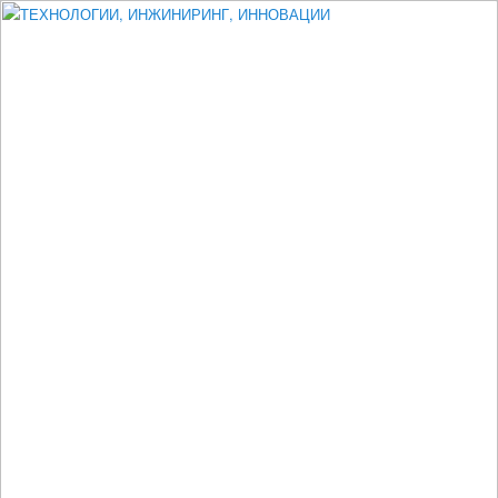
Измеритель диаметра, измеритель эксцентриситета, измеритель
толщины, машинное зрение, высоковольтный испытатель ЗАСИ,
проектирование, изыскания, моделирование, технико-экономическое
обоснование, исследования, разработка электроники
ТЕХНОЛОГИИ, ИНЖИНИРИНГ,
ИННОВАЦИИ