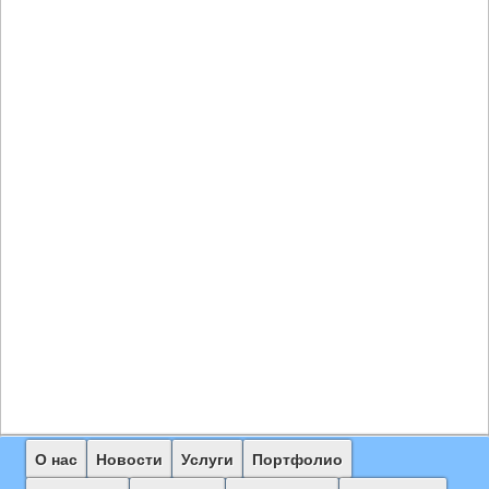
Главное
О нас
Перейти
Перейти
Новости
Услуги
Портфолио
меню