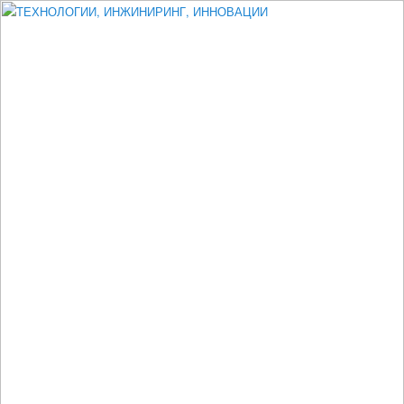
Измеритель диаметра, измеритель эксцентриситета, измеритель
толщины, машинное зрение, высоковольтный испытатель ЗАСИ,
проектирование, изыскания, моделирование, технико-экономическое
обоснование, исследования, разработка электроники
ТЕХНОЛОГИИ, ИНЖИНИРИНГ,
ИННОВАЦИИ