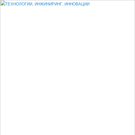
Измеритель диаметра, измеритель эксцентриситета, измеритель
толщины, машинное зрение, высоковольтный испытатель ЗАСИ,
проектирование, изыскания, моделирование, технико-экономическое
обоснование, исследования, разработка электроники
ТЕХНОЛОГИИ, ИНЖИНИРИНГ,
ИННОВАЦИИ