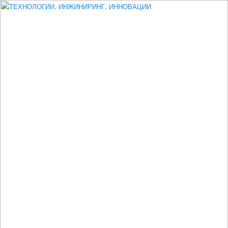
Измеритель диаметра, измеритель эксцентриситета, измеритель
толщины, машинное зрение, высоковольтный испытатель ЗАСИ,
проектирование, изыскания, моделирование, технико-экономическое
обоснование, исследования, разработка электроники
ТЕХНОЛОГИИ, ИНЖИНИРИНГ,
ИННОВАЦИИ