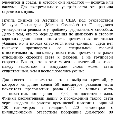
элементов и среды, в которой они находятся — воздуха или
вакуума. Для экстремального ультрафиолета эта разница
стремится к нулю.
Группа физиков из Австрии и США под руководством
Маркуса Оссиандера (Marcus Ossiander) из Гарвардского
университета решила эту проблему радикальным способом.
Дело в том, что по мере движения по диапазону в сторону
коротких длин волн показатель преломления не только
убывает, но и иногда опускается ниже единицы. Здесь нет
никакого противоречия со специальной теорией
относительности, поскольку показатель преломления равен
отношению скорости света к фазовой, а не групповой
скорости. Важно, что в этот момент оптический контраст
между веществом и вакуумом снова может стать
существенным, чем и воспользовались ученые.
Для своего эксперимента авторы выбрали кремний, у
которого на длине волны 50 нанометров реальная часть
показателя преломления равна 0,77, а мнимая часть
— показатель поглощения — 0,02, что достаточно мало.
Физики рассматривали задачу о прохождении такого света
через квадратный участок кремниевой пластины шириной
120 нанометров и толщиной 220 нанометров с
цилиндрическим отверстием посередине диаметром 80