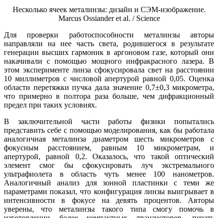
Несколько ячеек металинзы: дизайн и СЭМ-изображение.
Marcus Ossiander et al. / Science
Для проверки работоспособности металинзы авторы
направляли на нее часть света, родившегося в результате
генерации высших гармоник в аргоновом газе, который они
накачивали с помощью мощного инфракрасного лазера. В
этом эксперименте линза сфокусировала свет на расстоянии
10 миллиметров с числовой апертурой равной 0,05. Оценка
области перетяжки пучка дала значение 0,7±0,3 микрометра,
что примерно в полтора раза больше, чем дифракционный
предел при таких условиях.
В заключительной части работы физики попытались
представить себе с помощью моделирования, как бы работала
аналогичная металинза диаметром шесть микрометров с
фокусным расстоянием, равным 10 микрометрам, и
апертурой, равной 0,2. Оказалось, что такой оптический
элемент смог бы сфокусировать луч экстремального
ультрафиолета в область чуть менее 100 нанометров.
Аналогичный анализ для зонной пластинки с теми же
параметрами показал, что конфигурация линзы выигрывает в
интенсивности в фокусе на девять процентов. Авторы
уверены, что металинзы такого типа смогу помочь в
изготовлении более компактных транзисторов, печать