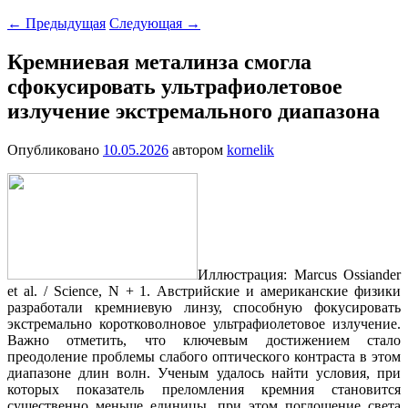
←
Предыдущая
Следующая
→
Кремниевая металинза смогла
сфокусировать ультрафиолетовое
излучение экстремального диапазона
Опубликовано
10.05.2026
автором
kornelik
Иллюстрация: Marcus Ossiander
et al. / Science, N + 1. Австрийские и американские физики
разработали кремниевую линзу, способную фокусировать
экстремально коротковолновое ультрафиолетовое излучение.
Важно отметить, что ключевым достижением стало
преодоление проблемы слабого оптического контраста в этом
диапазоне длин волн. Ученым удалось найти условия, при
которых показатель преломления кремния становится
существенно меньше единицы, при этом поглощение света