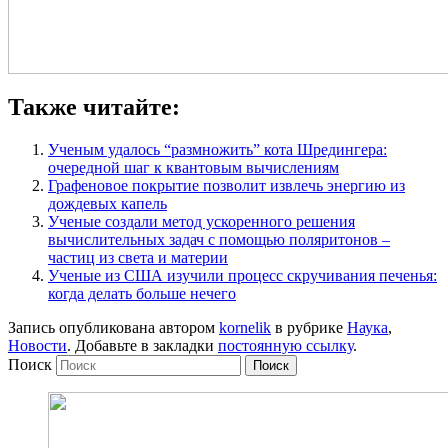
Также читайте:
Ученым удалось “размножить” кота Шредингера:
очередной шаг к квантовым вычислениям
Графеновое покрытие позволит извлечь энергию из
дождевых капель
Ученые создали метод ускоренного решения
вычислительных задач с помощью поляритонов –
частиц из света и материи
Ученые из США изучили процесс скручивания печенья:
когда делать больше нечего
Запись опубликована автором
kornelik
в рубрике
Наука
,
Новости
. Добавьте в закладки
постоянную ссылку
.
Поиск