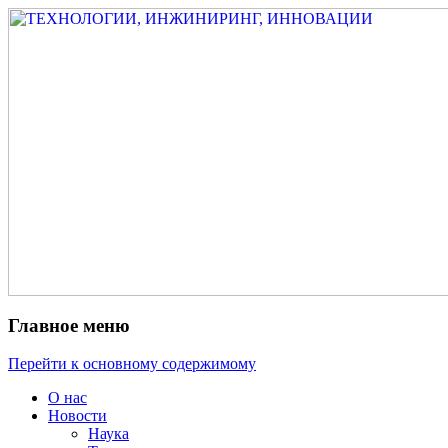
Измеритель диаметра, измеритель
ТЕХНОЛОГИИ,
эксцентриситета, измеритель толщины,
ИНЖИНИРИНГ,
машинное зрение, высоковольтный
ИННОВАЦИИ
испытатель ЗАСИ, проектирование,
изыскания, моделирование, технико-
экономическое обоснование,
исследования, разработка электроники
Главное меню
Перейти к основному содержимому
О нас
Новости
Наука