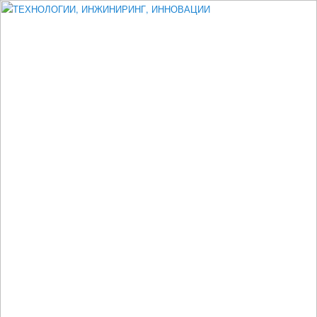
Измеритель диаметра, измеритель эксцентриситета, измеритель
толщины, машинное зрение, высоковольтный испытатель ЗАСИ,
проектирование, изыскания, моделирование, технико-экономическое
обоснование, исследования, разработка электроники
ТЕХНОЛОГИИ, ИНЖИНИРИНГ,
ИННОВАЦИИ