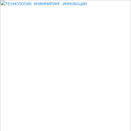
Измеритель диаметра, измеритель эксцентриситета, измеритель
толщины, машинное зрение, высоковольтный испытатель ЗАСИ,
проектирование, изыскания, моделирование, технико-экономическое
обоснование, исследования, разработка электроники
ТЕХНОЛОГИИ, ИНЖИНИРИНГ,
ИННОВАЦИИ