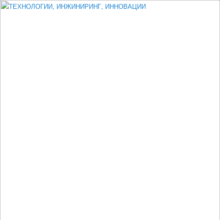
Измеритель диаметра, измеритель эксцентриситета, измеритель
толщины, машинное зрение, высоковольтный испытатель ЗАСИ,
проектирование, изыскания, моделирование, технико-экономическое
обоснование, исследования, разработка электроники
ТЕХНОЛОГИИ, ИНЖИНИРИНГ,
ИННОВАЦИИ