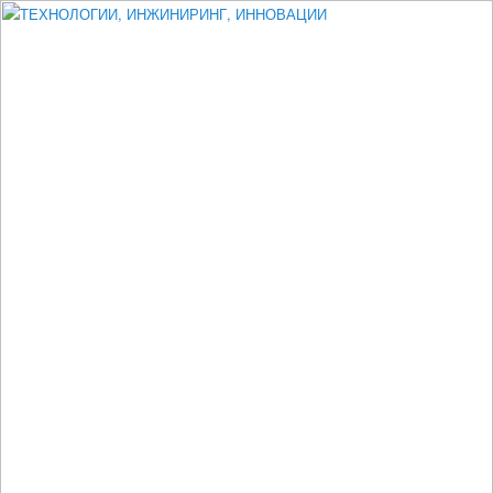
Измеритель диаметра, измеритель эксцентриситета, измеритель
толщины, машинное зрение, высоковольтный испытатель ЗАСИ,
проектирование, изыскания, моделирование, технико-экономическое
обоснование, исследования, разработка электроники
ТЕХНОЛОГИИ, ИНЖИНИРИНГ,
ИННОВАЦИИ