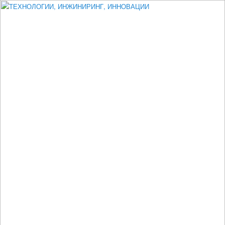
Измеритель диаметра, измеритель эксцентриситета, измеритель
толщины, машинное зрение, высоковольтный испытатель ЗАСИ,
проектирование, изыскания, моделирование, технико-экономическое
обоснование, исследования, разработка электроники
ТЕХНОЛОГИИ, ИНЖИНИРИНГ,
ИННОВАЦИИ