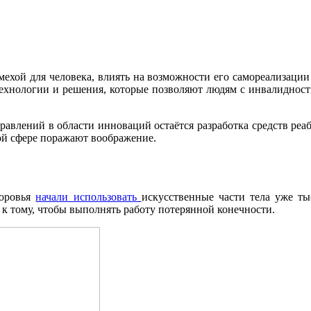
ехой для человека, влиять на возможности его самореализации
 технологии и решения, которые позволяют людям с инвалидност
влений в области инноваций остаётся разработка средств реа
той сфере поражают воображение.
доровья
начали использовать
искусственные части тела уже ты
 к тому, чтобы выполнять работу потерянной конечности.