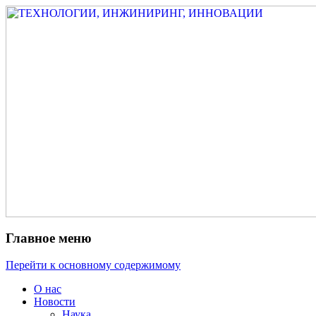
Измеритель диаметра, измеритель экс
ТЕХНОЛОГИИ, ИНЖИНИРИ
испытатель ЗАСИ, проектирование, изы
разработка электроники
Главное меню
Перейти к основному содержимому
О нас
Новости
Наука