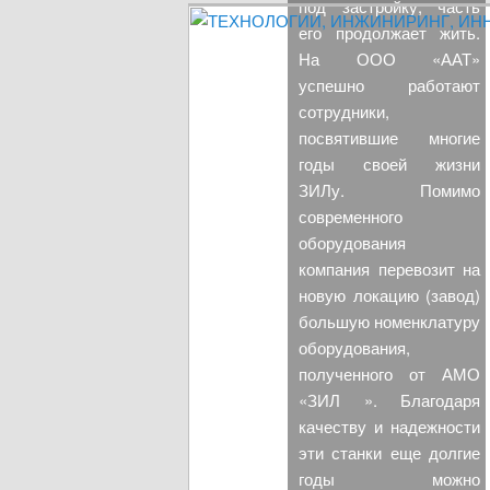
под застройку, часть
Измеритель диаметра, измеритель эксцен
ТЕХНОЛОГИИ, ИНЖИНИРИ
его продолжает жить.
моделирование, технико-экономическое обо
На ООО «ААТ»
успешно работают
сотрудники,
посвятившие многие
годы своей жизни
ЗИЛу. Помимо
современного
оборудования
компания перевозит на
новую локацию (завод)
большую номенклатуру
оборудования,
полученного от АМО
«ЗИЛ ». Благодаря
качеству и надежности
эти станки еще долгие
годы можно