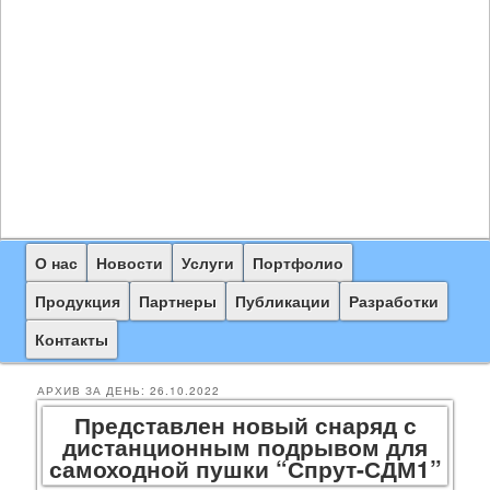
Главное
О нас
Перейти
Перейти
Новости
Услуги
Портфолио
меню
к
к
Продукция
Партнеры
Публикации
Разработки
основному
дополнительному
Контакты
содержимому
содержимому
АРХИВ ЗА ДЕНЬ:
26.10.2022
Представлен новый снаряд с
дистанционным подрывом для
самоходной пушки “Спрут-СДМ1”