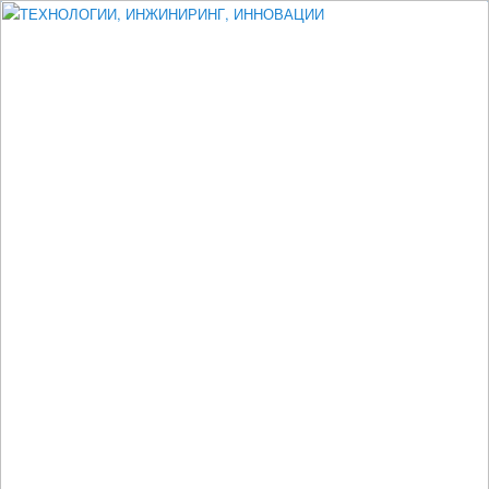
Измеритель диаметра, измеритель эксцентриситета, измеритель
толщины, машинное зрение, высоковольтный испытатель ЗАСИ,
проектирование, изыскания, моделирование, технико-экономическое
обоснование, исследования, разработка электроники
ТЕХНОЛОГИИ, ИНЖИНИРИНГ,
ИННОВАЦИИ