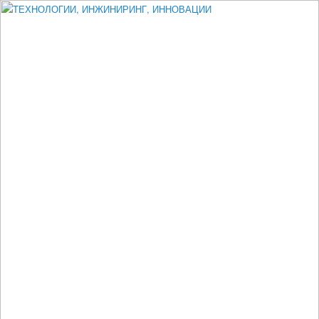
Измеритель диаметра, измеритель эксцентриситета, измеритель
толщины, машинное зрение, высоковольтный испытатель ЗАСИ,
проектирование, изыскания, моделирование, технико-экономическое
обоснование, исследования, разработка электроники
ТЕХНОЛОГИИ, ИНЖИНИРИНГ,
ИННОВАЦИИ